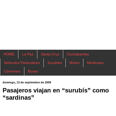
HOME
La Paz
Santa Cruz
Cochabamba
Vehiculos Particulares
Surubies
Motos
Minibuses
Camiones
Buses
domingo, 13 de septiembre de 2009
Pasajeros viajan en “surubís” como
“sardinas”