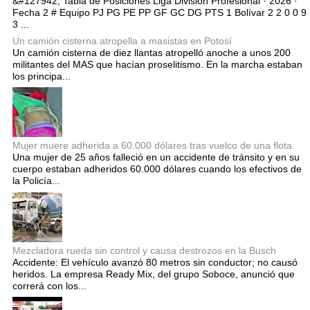
&#127942; Tabla de Posiciones Liga División Profesional · 2026 ·
Fecha 2 # Equipo PJ PG PE PP GF GC DG PTS 1 Bolívar 2 2 0 0 9
3 ...
Un camión cisterna atropella a masistas en Potosí
Un camión cisterna de diez llantas atropelló anoche a unos 200
militantes del MAS que hacían proselitismo. En la marcha estaban
los principa...
Mujer muere adherida a 60.000 dólares tras vuelco de una flota
Una mujer de 25 años falleció en un accidente de tránsito y en su
cuerpo estaban adheridos 60.000 dólares cuando los efectivos de
la Policía...
Mezcladora rueda sin control y causa destrozos en la Busch
Accidente: El vehículo avanzó 80 metros sin conductor; no causó
heridos. La empresa Ready Mix, del grupo Soboce, anunció que
correrá con los...