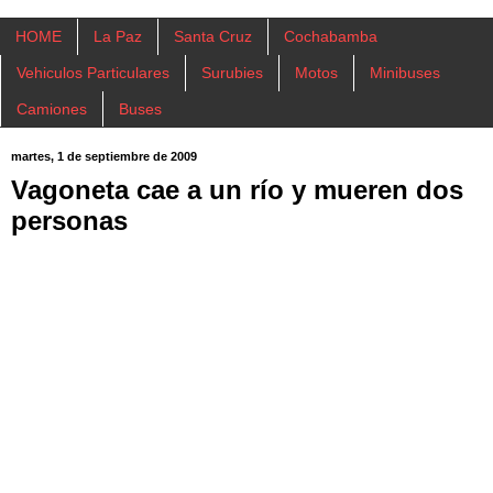
HOME
La Paz
Santa Cruz
Cochabamba
Vehiculos Particulares
Surubies
Motos
Minibuses
Camiones
Buses
martes, 1 de septiembre de 2009
Vagoneta cae a un río y mueren dos
personas