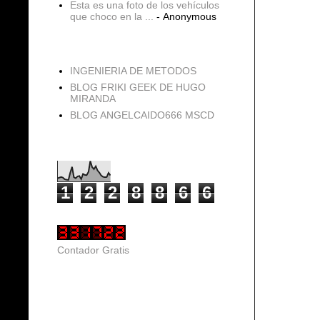
Esta es una foto de los vehículos
que choco en la ...
- Anonymous
blogs
INGENIERIA DE METODOS
BLOG FRIKI GEEK DE HUGO
MIRANDA
BLOG ANGELCAIDO666 MSCD
Vistas de página en total
1
2
2
8
8
6
6
Contador Gratis