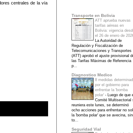
dores centrales de la vía
Mi lista de blogs
Transporte en Bolivia
ATT aprueba nuevas
tarifas aéreas en
Bolivia: vigencia des
el 26 de enero de 20
La Autoridad de
Regulación y Fiscalización de
Telecomunicaciones y Transportes
(ATT) aprobó el ajuste provisional d
las Tarifas Máximas de Referencia
p...
Diagnostico Medico
8 medidas determina
por el gobierno para
enfrentar la 'bomba
polar'
-
Luego de que e
Comité Multisectorial
reuniera este lunes, se determinó
ocho acciones para enfrentar no so
la 'bomba polar' que se avecina, si
to...
Seguridad Vial