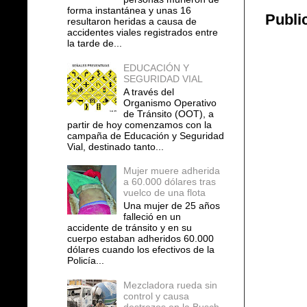
forma instantánea y unas 16
Publi
resultaron heridas a causa de
accidentes viales registrados entre
la tarde de...
EDUCACIÓN Y
SEGURIDAD VIAL
A través del
Organismo Operativo
de Tránsito (OOT), a
partir de hoy comenzamos con la
campaña de Educación y Seguridad
Vial, destinado tanto...
Mujer muere adherida
a 60.000 dólares tras
vuelco de una flota
Una mujer de 25 años
falleció en un
accidente de tránsito y en su
cuerpo estaban adheridos 60.000
dólares cuando los efectivos de la
Policía...
Mezcladora rueda sin
control y causa
destrozos en la Busch