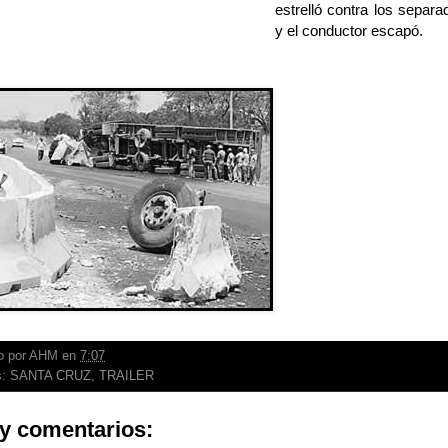
estrelló contra los separa
y el conductor escapó.
o por
AHM
en
7:07
s:
SANTA CRUZ
,
TRAILER
y comentarios: