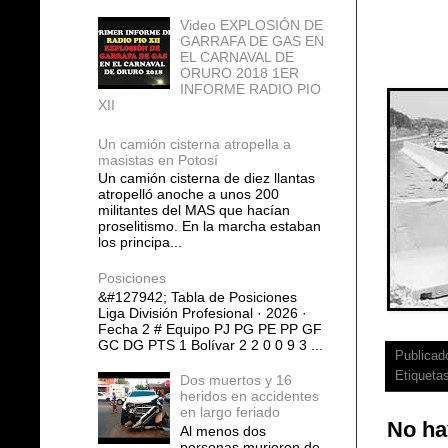
Video EXPLOSIÓN DE
GARRAFA DE GAS EN
EL CARNAVAL DE
ORURO 2018 1ER
INFORME RADIO PIO
XII
Un camión cisterna atropella a
masistas en Potosí
Un camión cisterna de diez llantas
atropelló anoche a unos 200
militantes del MAS que hacían
proselitismo. En la marcha estaban
los principa...
Posiciones
&#127942; Tabla de Posiciones
Liga División Profesional · 2026 ·
Fecha 2 # Equipo PJ PG PE PP GF
GC DG PTS 1 Bolívar 2 2 0 0 9 3 ...
Publicad
Etiqueta
Dos muertos y 16
heridos en accidentes
en largo feriado
No ha
Al menos dos
personas murieron de