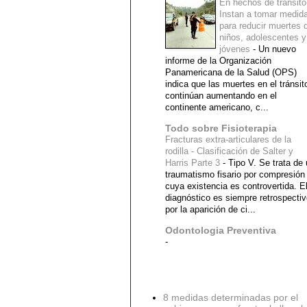
En hechos de tránsito
Instan a tomar medid
para reducir muertes 
niños, adolescentes y
jóvenes
-
Un nuevo
informe de la Organización
Panamericana de la Salud (OPS)
indica que las muertes en el tránsit
continúan aumentando en el
continente americano, c...
Todo sobre Fisioterapia
Fracturas extra-articulares de la
rodilla - Clasificación de Salter y
Harris Parte 3
-
Tipo V. Se trata de
traumatismo fisario por compresión
cuya existencia es controvertida. E
diagnóstico es siempre retrospecti
por la aparición de ci...
Odontologia Preventiva
-
Diagnostico Medico
8 medidas determinadas por el