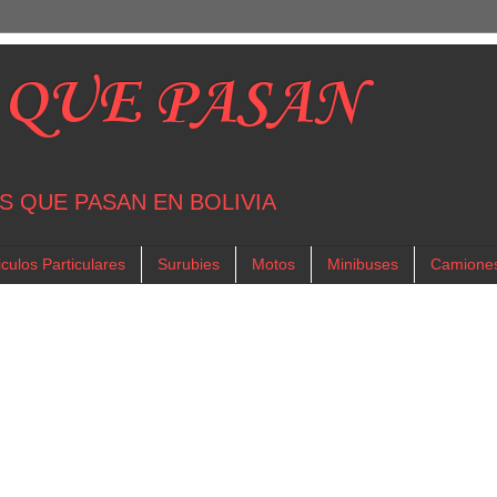
 QUE PASAN
S QUE PASAN EN BOLIVIA
culos Particulares
Surubies
Motos
Minibuses
Camione