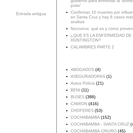
gobierno para enfrentar la 'bomb
polar'
Confirman 10 muertes por influe
Entrada antigua
en Santa Cruz y hay 8 casos má
análisis
Norovirus: qué es y cómo preveni
¿QUE ES LA ENFERMEDAD DE
HUNTINGTON?
CALAMBRES PARTE 2
Accidentes por Orden
ABOGADOS
(4)
ASEGURADORAS
(1)
Autos Policia
(21)
BENI
(11)
BUSES
(388)
CAMION
(416)
CHOFERES
(53)
COCHABAMBA
(152)
COCHABAMBA - SANTA CRUZ
(
COCHABAMBA-ORURO
(45)