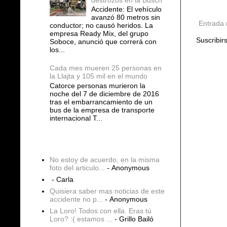
Accidente: El vehículo
avanzó 80 metros sin
Entrada 
conductor; no causó heridos. La
empresa Ready Mix, del grupo
Suscribir
Soboce, anunció que correrá con
los...
Cada mes mueren 25 personas en
la Llajta y 105 mil en el mundo
Catorce personas murieron la
noche del 7 de diciembre de 2016
tras el embarrancamiento de un
bus de la empresa de transporte
internacional T...
COMENTARIOS
No estoy de acuerdo, en la misma
foto del articulo...
- Anonymous
- Carla
Quisiera saber mas noticias de este
accidente no p...
- Anonymous
La Loro! Todos con ella. Eras tú
Loro? :( estamos ...
- Grillo Bailó