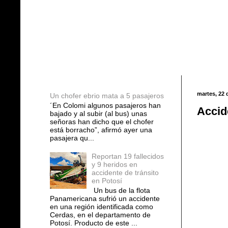
Entradas populares
martes, 22 
Un chofer ebrio mata a 5 pasajeros
´En Colomi algunos pasajeros han
Accid
bajado y al subir (al bus) unas
señoras han dicho que el chofer
está borracho”, afirmó ayer una
pasajera qu...
Reportan 19 fallecidos
y 9 heridos en
accidente de tránsito
en Potosí
Un bus de la flota
Panamericana sufrió un accidente
en una región identificada como
Cerdas, en el departamento de
Potosí. Producto de este ...