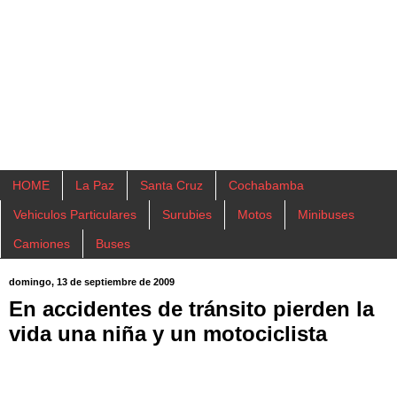
HOME
La Paz
Santa Cruz
Cochabamba
Vehiculos Particulares
Surubies
Motos
Minibuses
Camiones
Buses
domingo, 13 de septiembre de 2009
En accidentes de tránsito pierden la
vida una niña y un motociclista