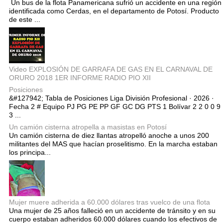
Un bus de la flota Panamericana sufrió un accidente en una región
identificada como Cerdas, en el departamento de Potosí. Producto
de este ...
Video EXPLOSIÓN DE GARRAFA DE GAS EN EL CARNAVAL DE
ORURO 2018 1ER INFORME RADIO PIO XII
Posiciones
&#127942; Tabla de Posiciones Liga División Profesional · 2026 ·
Fecha 2 # Equipo PJ PG PE PP GF GC DG PTS 1 Bolívar 2 2 0 0 9
3 ...
Un camión cisterna atropella a masistas en Potosí
Un camión cisterna de diez llantas atropelló anoche a unos 200
militantes del MAS que hacían proselitismo. En la marcha estaban
los principa...
Mujer muere adherida a 60.000 dólares tras vuelco de una flota
Una mujer de 25 años falleció en un accidente de tránsito y en su
cuerpo estaban adheridos 60.000 dólares cuando los efectivos de