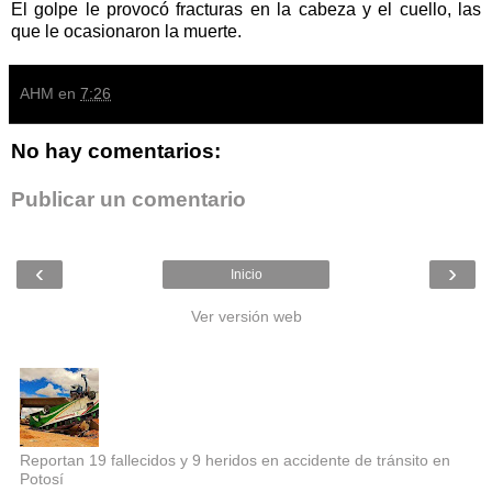
El golpe le provocó fracturas en la cabeza y el cuello, las
que le ocasionaron la muerte.
AHM
en
7:26
No hay comentarios:
Publicar un comentario
‹
›
Inicio
Ver versión web
Entradas populares
Reportan 19 fallecidos y 9 heridos en accidente de tránsito en
Potosí