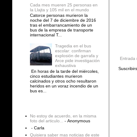
Cada mes mueren 25 personas en
la Llajta y 105 mil en el mundo
Catorce personas murieron la
noche del 7 de diciembre de 2016
tras el embarrancamiento de un
bus de la empresa de transporte
internacional T...
Tragedia en el bus
escolar: confirman
explosión de garrafa y
Entrada 
Arce pide investigación
exhaustiva
Suscribir
En horas de la tarde del miércoles,
cinco estudiantes murieron
calcinados y otros ocho resultaron
heridos en un voraz incendio de un
bus es...
COMENTARIOS
No estoy de acuerdo, en la misma
foto del articulo...
- Anonymous
- Carla
Quisiera saber mas noticias de este