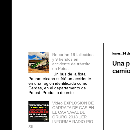
Entradas populares
lunes, 14 d
Reportan 19 fallecidos
y 9 heridos en
Una p
accidente de tránsito
en Potosí
camio
Un bus de la flota
Panamericana sufrió un accidente
en una región identificada como
Cerdas, en el departamento de
Potosí. Producto de este ...
Video EXPLOSIÓN DE
GARRAFA DE GAS EN
EL CARNAVAL DE
ORURO 2018 1ER
INFORME RADIO PIO
XII