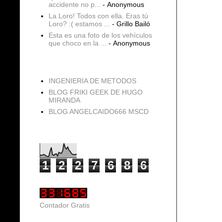
accidente no p...
- Anonymous
La Loro! Todos con ella. Eras tú
Loro? :( estamos ...
- Grillo Bailó
Esta es una foto de los vehículos
que choco en la ...
- Anonymous
blogs
INGENIERIA DE METODOS
BLOG FRIKI GEEK DE HUGO
MIRANDA
BLOG ANGELCAIDO666 MSCD
Vistas de página en total
1
2
2
7
6
8
6
Contador Gratis