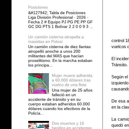
Posiciones
&#127942; Tabla de Posiciones
Liga División Profesional · 2026 ·
Fecha 2 # Equipo PJ PG PE PP GF
GC DG PTS 1 Bolívar 2 2 0 0 9 3 ...
Un camión cisterna atropella a
control 1
masistas en Potosí
vuelcos 
Un camión cisterna de diez llantas
atropelló anoche a unos 200
militantes del MAS que hacían
El incide
proselitismo. En la marcha estaban
Tránsito.
los principa...
Mujer muere adherida
Según el 
a 60.000 dólares tras
izquierdo
vuelco de una flota
causando
Una mujer de 25 años
falleció en un
accidente de tránsito y en su
De esa a
cuerpo estaban adheridos 60.000
en la cla
dólares cuando los efectivos de la
Policía...
La camio
Dos muertos y 16
quedó en
heridos en accidentes