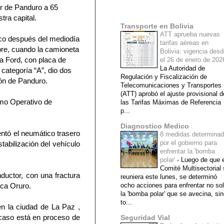
or de Panduro a 65
Mi lista de blogs
tra capital.
Transporte en Bolivia
ATT aprueba nuevas
oco después del mediodía
tarifas aéreas en
re, cuando la camioneta
Bolivia: vigencia des
ca Ford, con placa de
el 26 de enero de 20
La Autoridad de
categoría “A”, dio dos
Regulación y Fiscalización de
ón de Panduro.
Telecomunicaciones y Transportes
(ATT) aprobó el ajuste provisional d
smo Operativo de
las Tarifas Máximas de Referencia
p...
Diagnostico Medico
entó el neumático trasero
8 medidas determina
por el gobierno para
tabilización del vehículo
enfrentar la 'bomba
polar'
-
Luego de que e
Comité Multisectorial
ductor, con una fractura
reuniera este lunes, se determinó
ica Oruro.
ocho acciones para enfrentar no so
la 'bomba polar' que se avecina, si
to...
en la ciudad de La Paz ,
 caso está en proceso de
Seguridad Vial