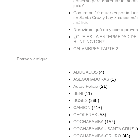
gobierno para enfrentar la 'bomb
polar'
Confirman 10 muertes por influe
en Santa Cruz y hay 8 casos má
análisis
Norovirus: qué es y cómo preveni
¿QUE ES LA ENFERMEDAD DE
HUNTINGTON?
CALAMBRES PARTE 2
Entrada antigua
Accidentes por Orden
ABOGADOS
(4)
ASEGURADORAS
(1)
Autos Policia
(21)
BENI
(11)
BUSES
(388)
CAMION
(416)
CHOFERES
(53)
COCHABAMBA
(152)
COCHABAMBA - SANTA CRUZ
(
COCHABAMBA-ORURO
(45)