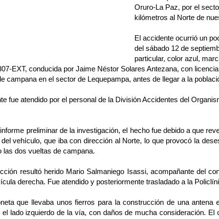
Oruro-La Paz, por el sect
kilómetros al Norte de nues
El accidente ocurrió un p
del sábado 12 de septiemb
particular, color azul, mar
807-EXT, conducida por Jaime Néstor Solares Antezana, con licencia 
de campana en el sector de Lequepampa, antes de llegar a la poblaci
nte fue atendido por el personal de la División Accidentes del Organi
informe preliminar de la investigación, el hecho fue debido a que rev
 del vehículo, que iba con dirección al Norte, lo que provocó la deses
 las dos vueltas de campana.
cción resultó herido Mario Salmaniego Isassi, acompañante del con
vícula derecha. Fue atendido y posteriormente trasladado a la Policlín
neta que llevaba unos fierros para la construcción de una antena 
 el lado izquierdo de la vía, con daños de mucha consideración. El