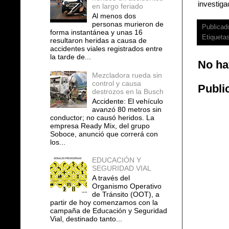
investiga
en largo feriado
Al menos dos
personas murieron de
Publicad
forma instantánea y unas 16
Etiqueta
resultaron heridas a causa de
accidentes viales registrados entre
la tarde de...
No ha
Mezcladora rueda sin
control y causa
Publi
destrozos en la Busch
Accidente: El vehículo
avanzó 80 metros sin
conductor; no causó heridos. La
empresa Ready Mix, del grupo
Soboce, anunció que correrá con
los...
EDUCACIÓN Y
SEGURIDAD VIAL
A través del
Organismo Operativo
de Tránsito (OOT), a
partir de hoy comenzamos con la
campaña de Educación y Seguridad
Vial, destinado tanto...