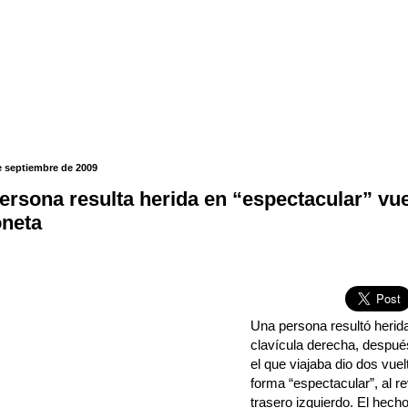
e septiembre de 2009
ersona resulta herida en “espectacular” vu
neta
Una persona resultó herida
clavícula derecha, despué
el que viajaba dio dos vu
forma “espectacular”, al r
trasero izquierdo. El hech