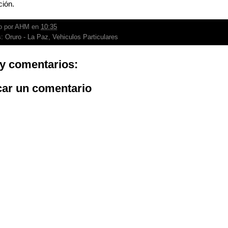
ción.
o por
AHM
en
10:35
s:
Oruro - La Paz
,
Vehiculos Particulares
y comentarios:
car un comentario