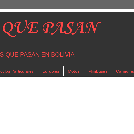
 QUE PASAN
S QUE PASAN EN BOLIVIA
culos Particulares
Surubies
Motos
Minibuses
Camione