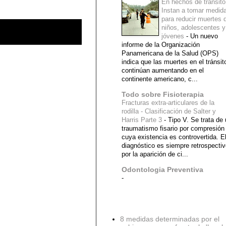
En hechos de tránsito
Instan a tomar medid
para reducir muertes 
niños, adolescentes y
jóvenes
-
Un nuevo
informe de la Organización
Panamericana de la Salud (OPS)
indica que las muertes en el tránsit
continúan aumentando en el
continente americano, c...
Todo sobre Fisioterapia
Fracturas extra-articulares de la
rodilla - Clasificación de Salter y
Harris Parte 3
-
Tipo V. Se trata de
traumatismo fisario por compresión
cuya existencia es controvertida. E
diagnóstico es siempre retrospecti
por la aparición de ci...
Odontologia Preventiva
-
Diagnostico Medico
8 medidas determinadas por el