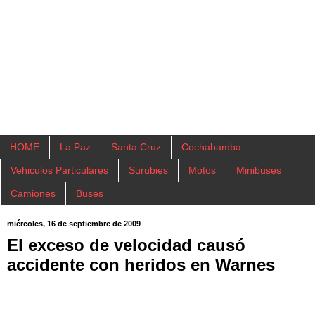
HOME
La Paz
Santa Cruz
Cochabamba
Vehiculos Particulares
Surubies
Motos
Minibuses
Camiones
Buses
miércoles, 16 de septiembre de 2009
El exceso de velocidad causó
accidente con heridos en Warnes