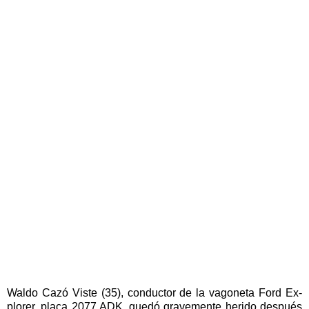
Wal­do Ca­zó Vis­te (35), con­duc­tor de la va­go­ne­ta Ford Ex­
plo­rer, pla­ca 2077 ADK, que­dó gra­ve­men­te he­ri­do des­pués