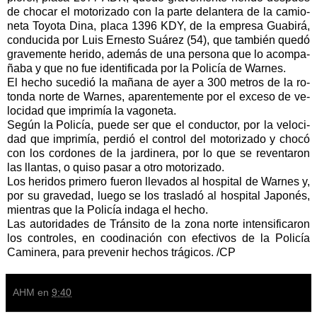
de cho­car el mo­to­ri­za­do con la par­te de­lan­te­ra de la ca­mio­
ne­ta To­yo­ta Di­na, pla­ca 1396 KDY, de la em­pre­sa Gua­bi­rá,
con­du­ci­da por Luis Er­nes­to Suá­rez (54), que tam­bién que­dó
gra­ve­men­te he­ri­do, ade­más de una per­so­na que lo acom­pa­
ña­ba y que no fue iden­ti­fi­ca­da por la Po­li­cía de War­nes.
El he­cho su­ce­dió la mañana de ayer a 300 me­tros de la ro­
ton­da nor­te de War­nes, apa­ren­te­men­te por el ex­ce­so de ve­
lo­ci­dad que im­pri­mía la va­go­ne­ta.
Se­gún la Po­li­cía, pue­de ser que el con­duc­tor, por la ve­lo­ci­
dad que im­pri­mía, per­dió el con­trol del mo­to­ri­za­do y cho­có
con los cor­do­nes de la jar­di­ne­ra, por lo que se re­ven­taron
las llan­tas, o qui­so pa­sar a otro mo­to­ri­za­do.
Los he­ri­dos pri­me­ro fue­ron lle­va­dos al hos­pi­tal de War­nes y,
por su gra­ve­dad, luego se los tras­la­dó al hos­pi­tal Ja­po­nés,
mientras que la Policía indaga el hecho.
Las autoridades de Tránsito de la zona norte intensificaron
los controles, en coodinación con efectivos de la Policía
Caminera, para prevenir hechos trágicos. /CP
AHM
en
9:40