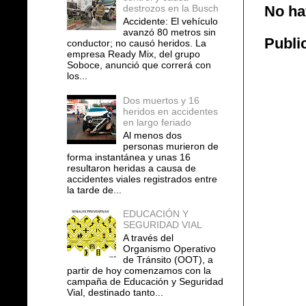
No ha
destrozos en la Busch
Accidente: El vehículo
avanzó 80 metros sin
Publi
conductor; no causó heridos. La
empresa Ready Mix, del grupo
Soboce, anunció que correrá con
los...
Dos muertos y 16
heridos en accidentes
en largo feriado
Al menos dos
personas murieron de
forma instantánea y unas 16
resultaron heridas a causa de
accidentes viales registrados entre
la tarde de...
EDUCACIÓN Y
SEGURIDAD VIAL
A través del
Organismo Operativo
de Tránsito (OOT), a
partir de hoy comenzamos con la
campaña de Educación y Seguridad
Vial, destinado tanto...