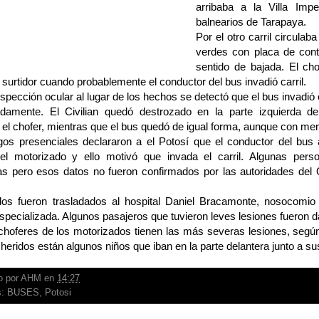
arribaba a la Villa Impe
balnearios de Tarapaya.
Por el otro carril circula
verdes con placa de con
sentido de bajada. El ch
 surtidor cuando probablemente el conductor del bus invadió carril.
spección ocular al lugar de los hechos se detectó que el bus invadió e
damente. El Civilian quedó destrozado en la parte izquierda de
el chofer, mientras que el bus quedó de igual forma, aunque con me
igos presenciales declararon a el Potosí que el conductor del bus
del motorizado y ello motivó que invada el carril. Algunas pers
s pero esos datos no fueron confirmados por las autoridades del
dos fueron trasladados al hospital Daniel Bracamonte, nosocomio
pecializada. Algunos pasajeros que tuvieron leves lesiones fueron d
hoferes de los motorizados tienen las más severas lesiones, según 
 heridos están algunos niños que iban en la parte delantera junto a s
o por
AHM
en
14:27
s:
BUSES
,
Potosi