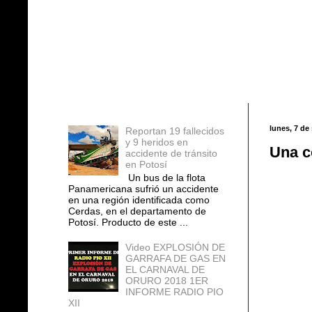
Entradas populares
lunes, 7 de
Reportan 19 fallecidos
y 9 heridos en
Una c
accidente de tránsito
en Potosí
Un bus de la flota
Panamericana sufrió un accidente
en una región identificada como
Cerdas, en el departamento de
Potosí. Producto de este ...
Video EXPLOSIÓN DE
GARRAFA DE GAS EN
EL CARNAVAL DE
ORURO 2018 1ER
INFORME RADIO PIO
XII