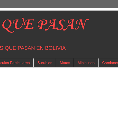
 QUE PASAN
S QUE PASAN EN BOLIVIA
culos Particulares
Surubies
Motos
Minibuses
Camione