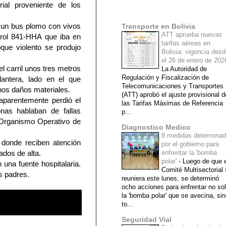
rial proveniente de los
Mi lista de blogs
ba un bus plomo con vivos
Transporte en Bolivia
ATT aprueba nuevas
trol 841-HHA que iba en
tarifas aéreas en
oque violento se produjo
Bolivia: vigencia des
el 26 de enero de 20
l carril unos tres metros
La Autoridad de
Regulación y Fiscalización de
lantera, lado en el que
Telecomunicaciones y Transportes
nos daños materiales.
(ATT) aprobó el ajuste provisional d
 aparentemente perdió el
las Tarifas Máximas de Referencia
onas hablaban de fallas
p...
 Organismo Operativo de
Diagnostico Medico
8 medidas determina
 donde reciben atención
por el gobierno para
ados de alta.
enfrentar la 'bomba
polar'
-
Luego de que e
una fuente hospitalaria.
Comité Multisectorial
us padres.
reuniera este lunes, se determinó
ocho acciones para enfrentar no so
la 'bomba polar' que se avecina, si
to...
Seguridad Vial