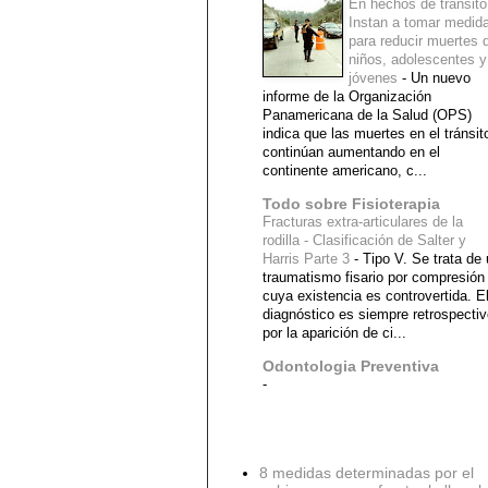
En hechos de tránsito
Instan a tomar medid
para reducir muertes 
niños, adolescentes y
jóvenes
-
Un nuevo
informe de la Organización
Panamericana de la Salud (OPS)
indica que las muertes en el tránsit
continúan aumentando en el
continente americano, c...
Todo sobre Fisioterapia
Fracturas extra-articulares de la
rodilla - Clasificación de Salter y
Harris Parte 3
-
Tipo V. Se trata de
traumatismo fisario por compresión
cuya existencia es controvertida. E
diagnóstico es siempre retrospecti
por la aparición de ci...
Odontologia Preventiva
-
Diagnostico Medico
8 medidas determinadas por el