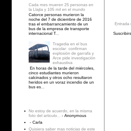
Cada mes mueren 25 personas en
la Llajta y 105 mil en el mundo
Catorce personas murieron la
noche del 7 de diciembre de 2016
Entrada 
tras el embarrancamiento de un
bus de la empresa de transporte
Suscribir
internacional T...
Tragedia en el bus
escolar: confirman
explosión de garrafa y
Arce pide investigación
exhaustiva
En horas de la tarde del miércoles,
cinco estudiantes murieron
calcinados y otros ocho resultaron
heridos en un voraz incendio de un
bus es...
COMENTARIOS
No estoy de acuerdo, en la misma
foto del articulo...
- Anonymous
- Carla
Quisiera saber mas noticias de este