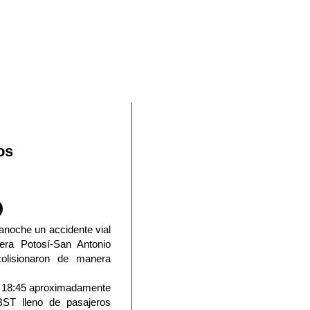
En Facebook
os
anoche un accidente vial
tera Potosí-San Antonio
olisionaron de manera
as 18:45 aproximadamente
BST lleno de pasajeros