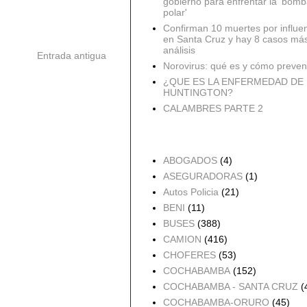
gobierno para enfrentar la 'bomb
polar'
Confirman 10 muertes por influe
en Santa Cruz y hay 8 casos má
análisis
Entrada antigua
Norovirus: qué es y cómo preveni
¿QUE ES LA ENFERMEDAD DE
HUNTINGTON?
CALAMBRES PARTE 2
Accidentes por Orden
ABOGADOS
(4)
ASEGURADORAS
(1)
Autos Policia
(21)
BENI
(11)
BUSES
(388)
CAMION
(416)
CHOFERES
(53)
COCHABAMBA
(152)
COCHABAMBA - SANTA CRUZ
(
COCHABAMBA-ORURO
(45)