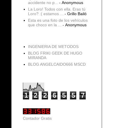
accidente no p...
- Anonymous
La Loro! Todos con ella. Eras tú
Loro? :( estamos ...
- Grillo Bailó
Esta es una foto de los vehículos
que choco en la ...
- Anonymous
blogs
INGENIERIA DE METODOS
BLOG FRIKI GEEK DE HUGO
MIRANDA
BLOG ANGELCAIDO666 MSCD
Vistas de página en total
1
2
2
6
5
5
7
Contador Gratis