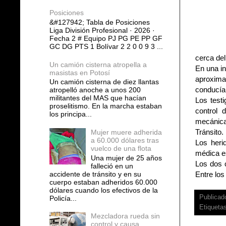
Posiciones
&#127942; Tabla de Posiciones
Liga División Profesional · 2026 ·
Fecha 2 # Equipo PJ PG PE PP GF
GC DG PTS 1 Bolívar 2 2 0 0 9 3 ...
cerca del
Un camión cisterna atropella a
En una in
masistas en Potosí
aproxima
Un camión cisterna de diez llantas
conducía 
atropelló anoche a unos 200
militantes del MAS que hacían
Los test
proselitismo. En la marcha estaban
control 
los principa...
mecánica
Tránsito.
Mujer muere adherida
a 60.000 dólares tras
Los heri
vuelco de una flota
médica es
Una mujer de 25 años
Los dos c
falleció en un
accidente de tránsito y en su
Entre los
cuerpo estaban adheridos 60.000
dólares cuando los efectivos de la
Publicad
Policía...
Etiqueta
Mezcladora rueda sin
control y causa