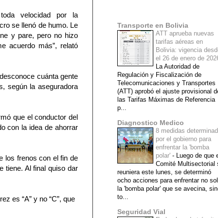
Mi lista de blogs
toda velocidad por la
icro se llenó de humo. Le
Transporte en Bolivia
ATT aprueba nuevas
ene y pare, pero no hizo
tarifas aéreas en
e acuerdo más”, relató
Bolivia: vigencia des
el 26 de enero de 20
La Autoridad de
Regulación y Fiscalización de
 desconoce cuánta gente
Telecomunicaciones y Transportes
s, según la aseguradora
(ATT) aprobó el ajuste provisional d
las Tarifas Máximas de Referencia
p...
formó que el conductor del
Diagnostico Medico
o con la idea de ahorrar
8 medidas determina
por el gobierno para
enfrentar la 'bomba
polar'
-
Luego de que e
 los frenos con el fin de
Comité Multisectorial
tiene. Al final quiso dar
reuniera este lunes, se determinó
ocho acciones para enfrentar no so
la 'bomba polar' que se avecina, si
to...
rez es “A” y no “C”, que
Seguridad Vial