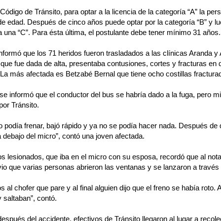
Código de Tránsito, para optar a la licencia de la categoría “A” la p
e edad. Después de cinco años puede optar por la categoría “B” y lu
 una “C”. Para ésta última, el postulante debe tener mínimo 31 años.
 informó que los 71 heridos fueron trasladados a las clínicas Aranda 
que fue dada de alta, presentaba contusiones, cortes y fracturas en 
La más afectada es Betzabé Bernal que tiene ocho costillas fractura
 se informó que el conductor del bus se habría dado a la fuga, pero m
por Tránsito.
o podía frenar, bajó rápido y ya no se podía hacer nada. Después de
 debajo del micro”, contó una joven afectada.
os lesionados, que iba en el micro con su esposa, recordó que al nota
vio que varias personas abrieron las ventanas y se lanzaron a través 
os al chofer que pare y al final alguien dijo que el freno se había roto.
 saltaban”, contó.
espués del accidente, efectivos de Tránsito llegaron al lugar a recole