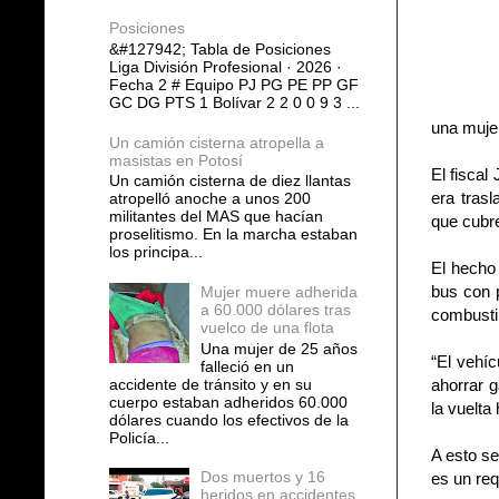
Posiciones
&#127942; Tabla de Posiciones
Liga División Profesional · 2026 ·
Fecha 2 # Equipo PJ PG PE PP GF
GC DG PTS 1 Bolívar 2 2 0 0 9 3 ...
una mujer
Un camión cisterna atropella a
masistas en Potosí
El fisca
Un camión cisterna de diez llantas
era tras
atropelló anoche a unos 200
militantes del MAS que hacían
que cubr
proselitismo. En la marcha estaban
los principa...
El hecho 
bus con 
Mujer muere adherida
a 60.000 dólares tras
combusti
vuelco de una flota
Una mujer de 25 años
“El vehíc
falleció en un
accidente de tránsito y en su
ahorrar g
cuerpo estaban adheridos 60.000
la vuelta 
dólares cuando los efectivos de la
Policía...
A esto se
Dos muertos y 16
es un req
heridos en accidentes