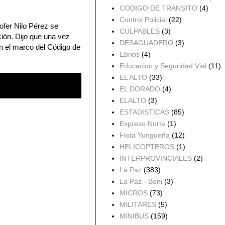
CODIGO DE TRANSITO
(4)
Control Policial
(22)
hofer Nilo Pérez se
CULPABLES
(3)
ción. Dijo que una vez
DESAGUADERO
(3)
n el marco del Código de
Ebrios
(4)
Educacion y Seguridad Vial
(11)
EL ALTO
(33)
EL DORADO
(4)
ELALTO
(3)
ESTADISTICAS
(85)
Expreso Norte
(1)
Flota Yungueña
(12)
HELICOPTEROS
(1)
INTERPROVINCIALES
(2)
La Paz
(383)
La Paz - Beni
(3)
MICROS
(73)
MILITARES
(5)
MINIBUS
(159)