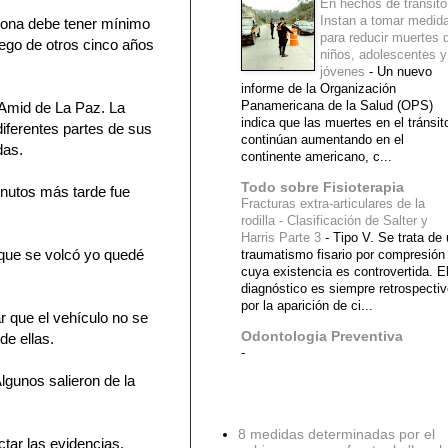
En hechos de tránsito
Instan a tomar medid
ersona debe tener mínimo
para reducir muertes 
ego de otros cinco años
niños, adolescentes y
jóvenes
-
Un nuevo
informe de la Organización
Panamericana de la Salud (OPS)
y Amid de La Paz. La
indica que las muertes en el tránsit
diferentes partes de sus
continúan aumentando en el
das.
continente americano, c...
Todo sobre Fisioterapia
inutos más tarde fue
Fracturas extra-articulares de la
rodilla - Clasificación de Salter y
Harris Parte 3
-
Tipo V. Se trata de
 que se volcó yo quedé
traumatismo fisario por compresión
cuya existencia es controvertida. E
diagnóstico es siempre retrospecti
por la aparición de ci...
r que el vehículo no se
Odontologia Preventiva
de ellas.
-
 Algunos salieron de la
Diagnostico Medico
8 medidas determinadas por el
ctar las evidencias.