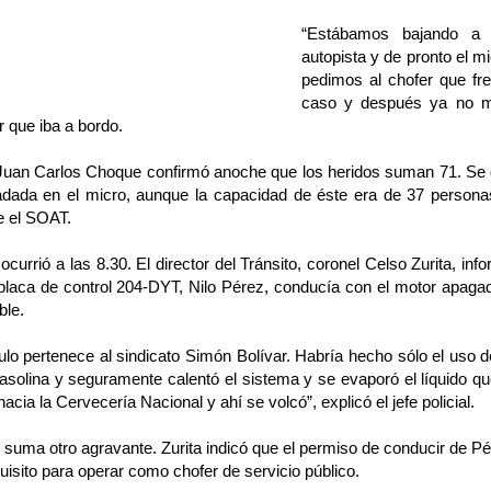
“Estábamos bajando a 
autopista y de pronto el m
pedimos al chofer que fr
caso y después ya no m
 que iba a bordo.
l Juan Carlos Choque confirmó anoche que los heridos suman 71. Se
ladada en el micro, aunque la capacidad de éste era de 37 persona
e el SOAT.
ocurrió a las 8.30. El director del Tránsito, coronel Celso Zurita, in
placa de control 204-DYT, Nilo Pérez, conducía con el motor apagad
ble.
ulo pertenece al sindicato Simón Bolívar. Habría hecho sólo el uso de
asolina y seguramente calentó el sistema y se evaporó el líquido que 
hacia la Cervecería Nacional y ahí se volcó”, explicó el jefe policial.
 suma otro agravante. Zurita indicó que el permiso de conducir de Pé
uisito para operar como chofer de servicio público.