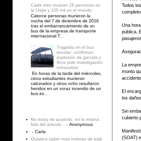
Cada mes mueren 25 personas en
Todos los
la Llajta y 105 mil en el mundo
completo
Catorce personas murieron la
noche del 7 de diciembre de 2016
Una hora 
tras el embarrancamiento de un
bus de la empresa de transporte
pública. 
internacional T...
pasajeros
Tragedia en el bus
Asegurad
escolar: confirman
explosión de garrafa y
Arce pide investigación
La empres
exhaustiva
monto que
En horas de la tarde del miércoles,
accident
cinco estudiantes murieron
calcinados y otros ocho resultaron
heridos en un voraz incendio de un
El encarg
bus es...
los daños
Sin emba
COMENTARIOS
cubierto 
No estoy de acuerdo, en la misma
foto del articulo...
- Anonymous
Manifestó
- Carla
(SOAT) el
Quisiera saber mas noticias de este