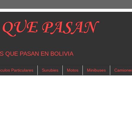
 QUE PASAN
S QUE PASAN EN BOLIVIA
culos Particulares
Surubies
Motos
Minibuses
Camione