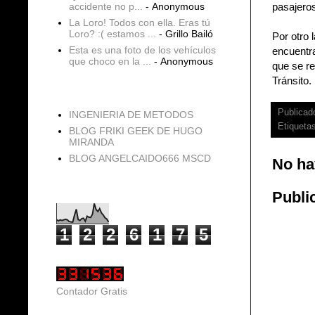
pasajero
accidente no p...
- Anonymous
La Loro! Todos con ella. Eras tú
Loro? :( estamos ...
- Grillo Bailó
Por otro 
Esta es una foto de los vehículos
encuentra
que choco en la ...
- Anonymous
que se re
Tránsito.
blogs
Publicad
INGENIERIA DE METODOS
Etiqueta
BLOG FRIKI GEEK DE HUGO
MIRANDA
BLOG ANGELCAIDO666 MSCD
No ha
Vistas de página en total
Publi
1
2
2
6
1
7
5
Contador Gratis