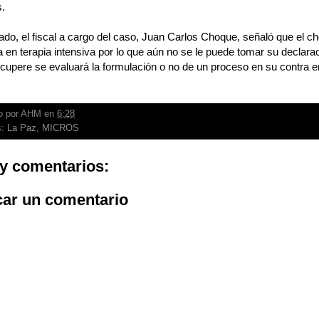
s.
lado, el fiscal a cargo del caso, Juan Carlos Choque, señaló que el c
 en terapia intensiva por lo que aún no se le puede tomar su declara
cupere se evaluará la formulación o no de un proceso en su contra e
o por
AHM
en
6:28
s:
La Paz
,
MICROS
y comentarios:
car un comentario