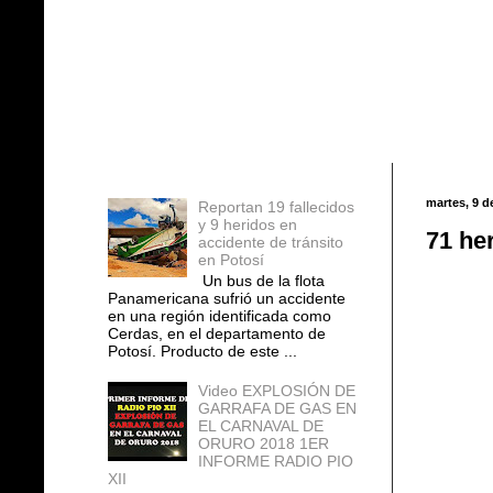
Entradas populares
martes, 9 d
Reportan 19 fallecidos
y 9 heridos en
71 he
accidente de tránsito
en Potosí
Un bus de la flota
Panamericana sufrió un accidente
en una región identificada como
Cerdas, en el departamento de
Potosí. Producto de este ...
Video EXPLOSIÓN DE
GARRAFA DE GAS EN
EL CARNAVAL DE
ORURO 2018 1ER
INFORME RADIO PIO
XII