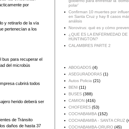
gobierno para enfrentar la 'bomb
rácticamente por
polar'
Confirman 10 muertes por influe
en Santa Cruz y hay 8 casos má
análisis
y retirarlo de la vía
Norovirus: qué es y cómo preveni
ue pertenecían a los
¿QUE ES LA ENFERMEDAD DE
HUNTINGTON?
CALAMBRES PARTE 2
el bus para recuperar el
Accidentes por Orden
dad del microbús
ABOGADOS
(4)
ASEGURADORAS
(1)
Autos Policia
(21)
empresa cubrirá todos
BENI
(11)
BUSES
(388)
CAMION
(416)
ajero herido deberá ser
CHOFERES
(53)
COCHABAMBA
(152)
dentes de Tránsito
COCHABAMBA - SANTA CRUZ
(
 los daños de hasta 37
COCHABAMBA-ORURO
(45)