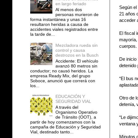
en largo feriado
Según el 
Al menos dos
21 años d
personas murieron de
forma instantánea y unas 16
acceder a
resultaron heridas a causa de
accidentes viales registrados entre
El fiscal
la tarde de...
mayoría, 
Mezcladora rueda sin
cuerpos. 
control y causa
destrozos en la Busch
De inicio
Accidente: El vehículo
detenido 
avanzó 80 metros sin
conductor; no causó heridos. La
empresa Ready Mix, del grupo
“El bus n
Soboce, anunció que correrá con
aplastada
los...
EDUCACIÓN Y
Otro de l
SEGURIDAD VIAL
detenía, 
A través del
Organismo Operativo
de Tránsito (OOT), a
“Le dijim
partir de hoy comenzamos con la
ventana y
campaña de Educación y Seguridad
Vial, destinado tanto...
Minutos d