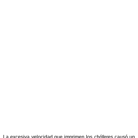
La excesiva velocidad que imprimen los chóferes causó un