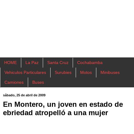
HOME
La Paz
Santa Cruz
Cochabamba
Vehiculos Particulares
Surubies
Motos
Minibuses
Camiones
Buses
sábado, 25 de abril de 2009
En Montero, un joven en estado de
ebriedad atropelló a una mujer