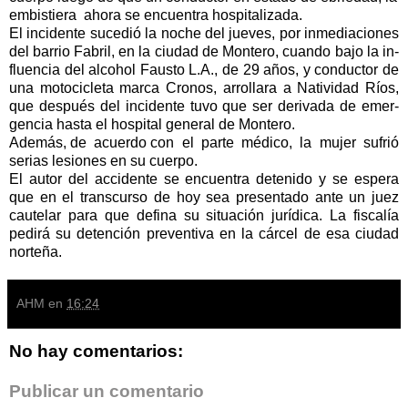
em­bis­tie­ra aho­ra se en­cuen­tra hos­pi­ta­li­za­da.
El in­ci­den­te su­ce­dió la no­che del jue­ves, por in­me­dia­cio­nes
del ba­rrio Fa­bril, en la ciudad de Montero, cuan­do ba­jo la in­
fluen­cia del al­co­hol Faus­to L.A., de 29 años, y con­duc­tor de
una mo­to­ci­cle­ta mar­ca Cro­nos, arrollara a Na­ti­vi­dad Ríos,
que des­pués del in­ci­den­te tu­vo que ser de­ri­va­da de emer­
gen­cia has­ta el hos­pi­tal ge­ne­ral de Mon­te­ro.
Ade­más, de acuer­do con el par­te mé­di­co, la mujer sufrió
serias lesiones en su cuerpo.
El autor del accidente se encuentra detenido y se espera
que en el transcurso de hoy sea presentado ante un juez
cautelar para que defina su situación jurídica. La fiscalía
pedirá su detención preventiva en la cárcel de esa ciudad
norteña.
AHM
en
16:24
No hay comentarios:
Publicar un comentario