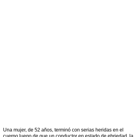
Una mu­jer, de 52 años, ter­mi­nó con se­rias he­ri­das en el
cuerpo lue­go de que un con­duc­tor en es­ta­do de ebrie­dad, la