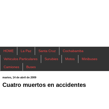
HOME
La Paz
Santa Cruz
Cochabamba
Vehiculos Particulares
Surubies
Motos
Minibuses
Camiones
Buses
martes, 14 de abril de 2009
Cuatro muertos en accidentes