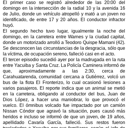
El primer caso se registró alrededor de las 20:00 del
domingo en la intersección de la radial 10 y la avenida 16
de Julio, donde un vehículo atropelló y mató a un joven no
identificado, de entre 17 y 20 años. El conductor infractor
huyó.
El segundo hecho tuvo lugar, igualmente la noche del
domingo, en la carretera entre Warnes y la ciudad capital,
donde un motorizado arrolló a Teodoro Quispe Mamani (42).
Se desconocen las circunstancias de la desgracia, sólo que
la víctima, de ocupación sereno, falleció casi en el acto.
El tercer episodio sucedió ayer por la madrugada en la ruta
entre Yacuiba y Santa Cruz. La Policía Caminera informó de
que, aproximadamente a las 2:30, cerca de
Carahuatarenda, comunidad cercana a Gutiérrez, volcó un
bus de la flota El Fronterizo, lo cual ocasionó lesiones a
varios pasajeros. El reporte indica que un animal se metió
en la carretera, obligando al conductor del bus, Juan de
Dios López, a hacer una maniobrar, lo que provocó el
vuelco. El ómnibus volcado fue impactado por un camión
Nissan Cóndor que agravó la situación, pues causó más
heridos e incluso se informó de que un joven, de 19 años,
apellidado Cavaría García, falleció. Sus restos fueron