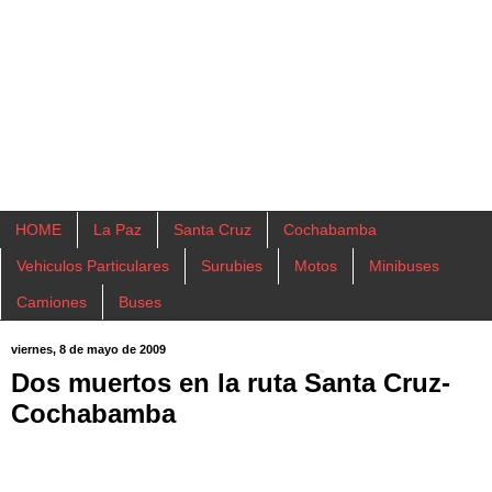
HOME
La Paz
Santa Cruz
Cochabamba
Vehiculos Particulares
Surubies
Motos
Minibuses
Camiones
Buses
viernes, 8 de mayo de 2009
Dos muertos en la ruta Santa Cruz-
Cochabamba