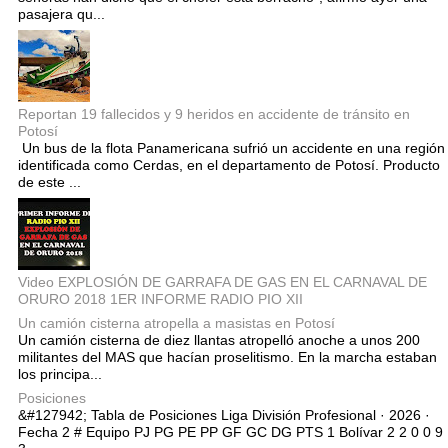
pasajera qu...
Reportan 19 fallecidos y 9 heridos en accidente de tránsito en
Potosí
Un bus de la flota Panamericana sufrió un accidente en una región
identificada como Cerdas, en el departamento de Potosí. Producto
de este ...
Video EXPLOSIÓN DE GARRAFA DE GAS EN EL CARNAVAL DE
ORURO 2018 1ER INFORME RADIO PIO XII
Un camión cisterna atropella a masistas en Potosí
Un camión cisterna de diez llantas atropelló anoche a unos 200
militantes del MAS que hacían proselitismo. En la marcha estaban
los principa...
Posiciones
&#127942; Tabla de Posiciones Liga División Profesional · 2026 ·
Fecha 2 # Equipo PJ PG PE PP GF GC DG PTS 1 Bolívar 2 2 0 0 9