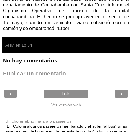
departamento de Cochabamba con Santa Cruz, informó el
Organismo Operativo de Tránsito de la capital
cochabambina. El hecho se produjo ayer en el sector de
Tutimayu, cuando un vehículo liviano colisionó con un
camión y se embarrancó. /Erbol
AHM
en
18:34
No hay comentarios:
Publicar un comentario
‹
›
Inicio
Ver versión web
Entradas populares
Un chofer ebrio mata a 5 pasajeros
´En Colomi algunos pasajeros han bajado y al subir (al bus) unas
señoras han dicho que el chofer está borracho”, afirmó ayer una