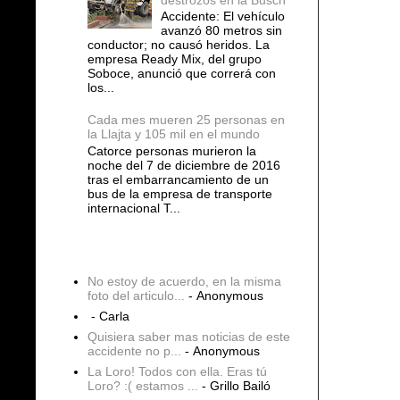
Accidente: El vehículo
avanzó 80 metros sin
conductor; no causó heridos. La
empresa Ready Mix, del grupo
Soboce, anunció que correrá con
los...
Cada mes mueren 25 personas en
la Llajta y 105 mil en el mundo
Catorce personas murieron la
noche del 7 de diciembre de 2016
tras el embarrancamiento de un
bus de la empresa de transporte
internacional T...
COMENTARIOS
No estoy de acuerdo, en la misma
foto del articulo...
- Anonymous
- Carla
Quisiera saber mas noticias de este
accidente no p...
- Anonymous
La Loro! Todos con ella. Eras tú
Loro? :( estamos ...
- Grillo Bailó