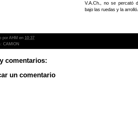
V.A.Ch., no se percató 
bajo las ruedas y la arrolló
o por
AHM
en
10:37
s:
CAMION
y comentarios:
car un comentario