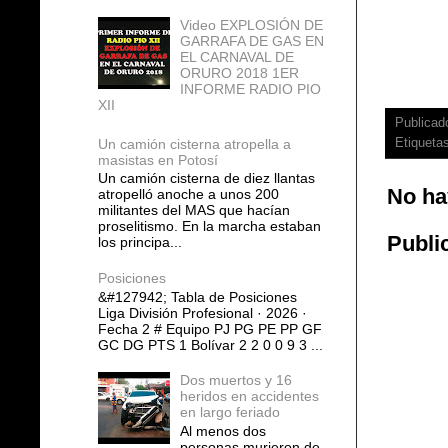
Video EXPLOSIÓN DE
GARRAFA DE GAS EN
EL CARNAVAL DE
ORURO 2018 1ER
INFORME RADIO PIO
XII
Publicad
Un camión cisterna atropella a
Etiqueta
masistas en Potosí
Un camión cisterna de diez llantas
No ha
atropelló anoche a unos 200
militantes del MAS que hacían
proselitismo. En la marcha estaban
Publi
los principa...
Posiciones
&#127942; Tabla de Posiciones
Liga División Profesional · 2026 ·
Fecha 2 # Equipo PJ PG PE PP GF
GC DG PTS 1 Bolívar 2 2 0 0 9 3 ...
Dos muertos y 16
heridos en accidentes
en largo feriado
Al menos dos
personas murieron de