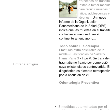
En hechos de tránsito
Instan a tomar medid
para reducir muertes 
niños, adolescentes y
jóvenes
-
Un nuevo
informe de la Organización
Panamericana de la Salud (OPS)
indica que las muertes en el tránsit
continúan aumentando en el
continente americano, c...
Todo sobre Fisioterapia
Fracturas extra-articulares de la
rodilla - Clasificación de Salter y
Harris Parte 3
-
Tipo V. Se trata de
traumatismo fisario por compresión
Entrada antigua
cuya existencia es controvertida. E
diagnóstico es siempre retrospecti
por la aparición de ci...
Odontologia Preventiva
-
Diagnostico Medico
8 medidas determinadas por el