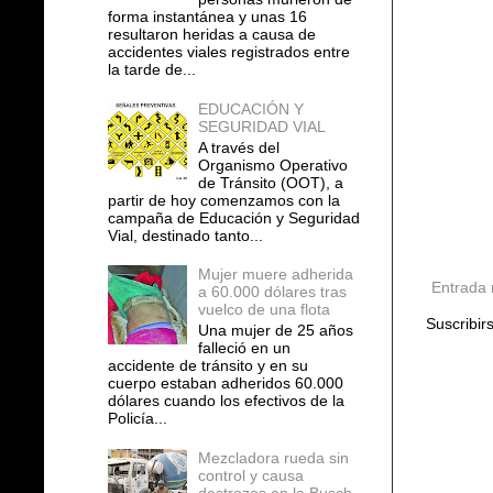
forma instantánea y unas 16
resultaron heridas a causa de
accidentes viales registrados entre
la tarde de...
EDUCACIÓN Y
SEGURIDAD VIAL
A través del
Organismo Operativo
de Tránsito (OOT), a
partir de hoy comenzamos con la
campaña de Educación y Seguridad
Vial, destinado tanto...
Mujer muere adherida
Entrada 
a 60.000 dólares tras
vuelco de una flota
Suscribir
Una mujer de 25 años
falleció en un
accidente de tránsito y en su
cuerpo estaban adheridos 60.000
dólares cuando los efectivos de la
Policía...
Mezcladora rueda sin
control y causa
destrozos en la Busch