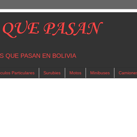
 QUE PASAN
S QUE PASAN EN BOLIVIA
culos Particulares
Surubies
Motos
Minibuses
Camione