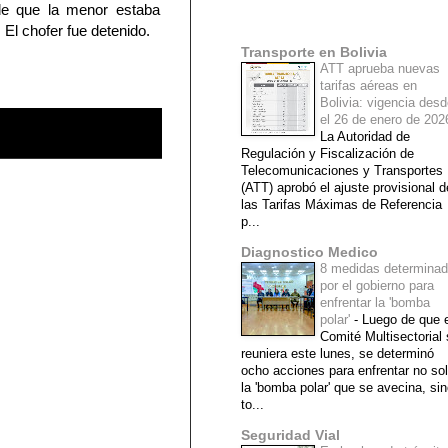
de que la menor estaba
Mi lista de blogs
. El chofer fue detenido.
Transporte en Bolivia
ATT aprueba nuevas
tarifas aéreas en
Bolivia: vigencia des
el 26 de enero de 20
La Autoridad de
Regulación y Fiscalización de
Telecomunicaciones y Transportes
(ATT) aprobó el ajuste provisional d
las Tarifas Máximas de Referencia
p...
Diagnostico Medico
8 medidas determina
por el gobierno para
enfrentar la 'bomba
polar'
-
Luego de que e
Comité Multisectorial
reuniera este lunes, se determinó
ocho acciones para enfrentar no so
la 'bomba polar' que se avecina, si
to...
Seguridad Vial