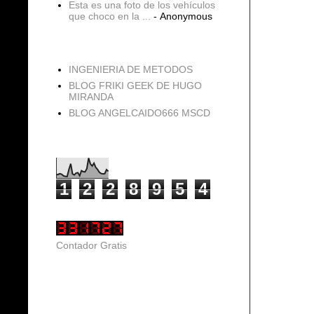
Esta es una foto de los vehículos
que choco en la ...
- Anonymous
blogs
INGENIERIA DE METODOS
BLOG FRIKI GEEK DE HUGO
MIRANDA
BLOG ANGELCAIDO666 MSCD
Vistas de página en total
1
2
2
8
9
5
4
Contador Gratis