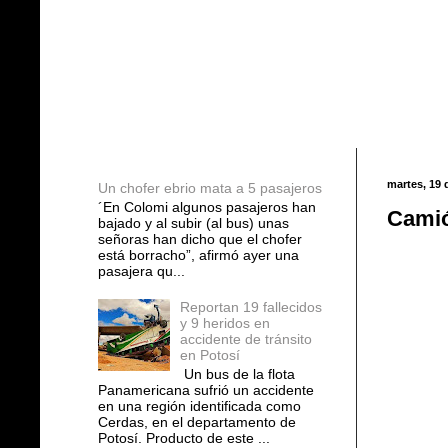
Entradas populares
martes, 19
Un chofer ebrio mata a 5 pasajeros
´En Colomi algunos pasajeros han
Camió
bajado y al subir (al bus) unas
señoras han dicho que el chofer
está borracho”, afirmó ayer una
pasajera qu...
Reportan 19 fallecidos
y 9 heridos en
accidente de tránsito
en Potosí
Un bus de la flota
Panamericana sufrió un accidente
en una región identificada como
Cerdas, en el departamento de
Potosí. Producto de este ...