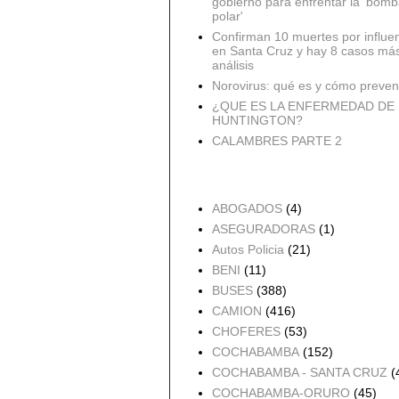
gobierno para enfrentar la 'bomb
polar'
Confirman 10 muertes por influe
en Santa Cruz y hay 8 casos má
análisis
Norovirus: qué es y cómo preveni
¿QUE ES LA ENFERMEDAD DE
HUNTINGTON?
CALAMBRES PARTE 2
Accidentes por Orden
ABOGADOS
(4)
ASEGURADORAS
(1)
Autos Policia
(21)
BENI
(11)
BUSES
(388)
CAMION
(416)
CHOFERES
(53)
COCHABAMBA
(152)
COCHABAMBA - SANTA CRUZ
(
COCHABAMBA-ORURO
(45)