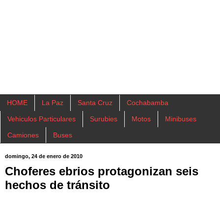
HOME
La Paz
Santa Cruz
Cochabamba
Vehiculos Particulares
Surubies
Motos
Minibuses
Camiones
Buses
domingo, 24 de enero de 2010
Choferes ebrios protagonizan seis
hechos de tránsito