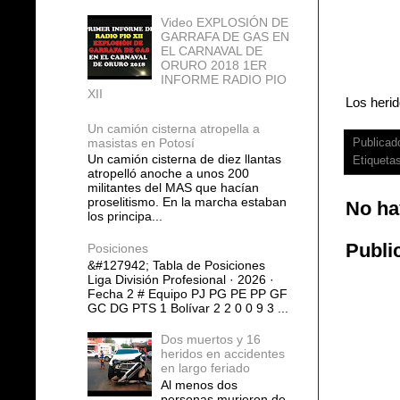
Video EXPLOSIÓN DE
GARRAFA DE GAS EN
EL CARNAVAL DE
ORURO 2018 1ER
INFORME RADIO PIO
XII
Los herid
Un camión cisterna atropella a
masistas en Potosí
Publicad
Un camión cisterna de diez llantas
Etiqueta
atropelló anoche a unos 200
militantes del MAS que hacían
proselitismo. En la marcha estaban
No ha
los principa...
Publi
Posiciones
&#127942; Tabla de Posiciones
Liga División Profesional · 2026 ·
Fecha 2 # Equipo PJ PG PE PP GF
GC DG PTS 1 Bolívar 2 2 0 0 9 3 ...
Dos muertos y 16
heridos en accidentes
en largo feriado
Al menos dos
personas murieron de