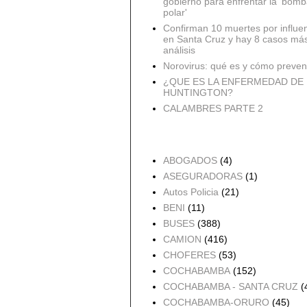
gobierno para enfrentar la 'bomb
polar'
Confirman 10 muertes por influe
en Santa Cruz y hay 8 casos má
análisis
Norovirus: qué es y cómo preveni
¿QUE ES LA ENFERMEDAD DE
HUNTINGTON?
CALAMBRES PARTE 2
Accidentes por Orden
ABOGADOS
(4)
ASEGURADORAS
(1)
Autos Policia
(21)
BENI
(11)
BUSES
(388)
CAMION
(416)
CHOFERES
(53)
COCHABAMBA
(152)
COCHABAMBA - SANTA CRUZ
(
COCHABAMBA-ORURO
(45)