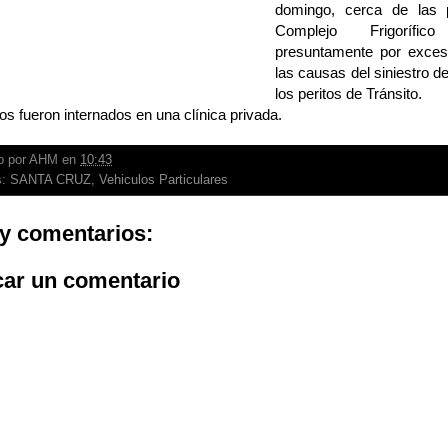
domingo, cerca de las 
Complejo Frigorífic
presuntamente por exces
las causas del siniestro 
los peritos de Tránsito.
os fueron internados en una clínica privada.
o por
AHM
en
10:43
s:
SANTA CRUZ
,
Vehiculos Particulares
y comentarios:
car un comentario