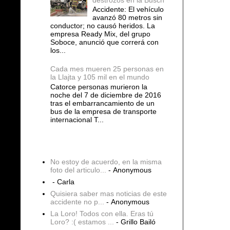
Accidente: El vehículo
avanzó 80 metros sin
conductor; no causó heridos. La
empresa Ready Mix, del grupo
Soboce, anunció que correrá con
los...
Cada mes mueren 25 personas en
la Llajta y 105 mil en el mundo
Catorce personas murieron la
noche del 7 de diciembre de 2016
tras el embarrancamiento de un
bus de la empresa de transporte
internacional T...
COMENTARIOS
No estoy de acuerdo, en la misma
foto del articulo...
- Anonymous
- Carla
Quisiera saber mas noticias de este
accidente no p...
- Anonymous
La Loro! Todos con ella. Eras tú
Loro? :( estamos ...
- Grillo Bailó