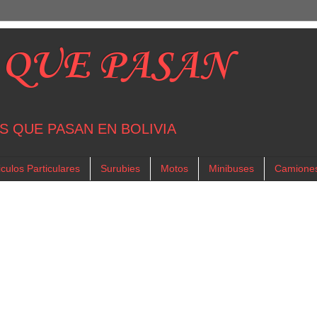
 QUE PASAN
S QUE PASAN EN BOLIVIA
culos Particulares
Surubies
Motos
Minibuses
Camione