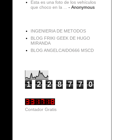
Esta es una foto de los vehículos
que choco en la ...
- Anonymous
blogs
INGENIERIA DE METODOS
BLOG FRIKI GEEK DE HUGO
MIRANDA
BLOG ANGELCAIDO666 MSCD
Vistas de página en total
1
2
2
8
7
7
0
Contador Gratis