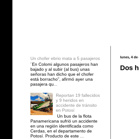
Entradas populares
lunes, 4 de
Un chofer ebrio mata a 5 pasajeros
´En Colomi algunos pasajeros han
Dos h
bajado y al subir (al bus) unas
señoras han dicho que el chofer
está borracho”, afirmó ayer una
pasajera qu...
Reportan 19 fallecidos
y 9 heridos en
accidente de tránsito
en Potosí
Un bus de la flota
Panamericana sufrió un accidente
en una región identificada como
Cerdas, en el departamento de
Potosí. Producto de este ...