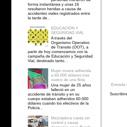
forma instantánea y unas 16
resultaron heridas a causa de
accidentes viales registrados entre
la tarde de...
EDUCACIÓN Y
SEGURIDAD VIAL
A través del
Organismo Operativo
de Tránsito (OOT), a
partir de hoy comenzamos con la
campaña de Educación y Seguridad
Vial, destinado tanto...
Mujer muere adherida
a 60.000 dólares tras
vuelco de una flota
Entrada 
Una mujer de 25 años
falleció en un
Suscribir
accidente de tránsito y en su
cuerpo estaban adheridos 60.000
dólares cuando los efectivos de la
Policía...
Mezcladora rueda sin
control y causa
destrozos en la Busch