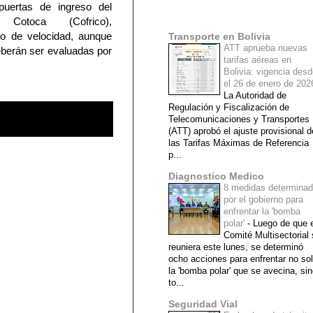
puertas de ingreso del
Mi lista de blogs
o Cotoca (Cofrico),
o de velocidad, aunque
Transporte en Bolivia
ATT aprueba nuevas
deberán ser evaluadas por
tarifas aéreas en
Bolivia: vigencia des
el 26 de enero de 20
La Autoridad de
Regulación y Fiscalización de
Telecomunicaciones y Transportes
(ATT) aprobó el ajuste provisional d
las Tarifas Máximas de Referencia
p...
Diagnostico Medico
8 medidas determina
por el gobierno para
enfrentar la 'bomba
polar'
-
Luego de que e
Comité Multisectorial
reuniera este lunes, se determinó
ocho acciones para enfrentar no so
la 'bomba polar' que se avecina, si
to...
Seguridad Vial