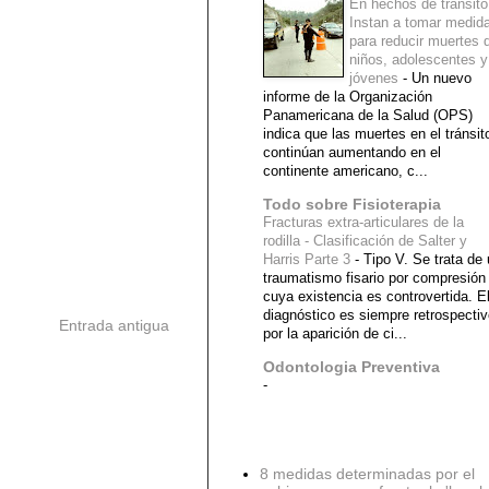
En hechos de tránsito
Instan a tomar medid
para reducir muertes 
niños, adolescentes y
jóvenes
-
Un nuevo
informe de la Organización
Panamericana de la Salud (OPS)
indica que las muertes en el tránsit
continúan aumentando en el
continente americano, c...
Todo sobre Fisioterapia
Fracturas extra-articulares de la
rodilla - Clasificación de Salter y
Harris Parte 3
-
Tipo V. Se trata de
traumatismo fisario por compresión
cuya existencia es controvertida. E
diagnóstico es siempre retrospecti
Entrada antigua
por la aparición de ci...
Odontologia Preventiva
-
Diagnostico Medico
8 medidas determinadas por el