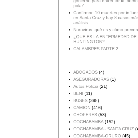
gobierno para enfrentar la 'bomb
polar'
Confirman 10 muertes por influe
en Santa Cruz y hay 8 casos má
análisis
Norovirus: qué es y cómo preveni
¿QUE ES LA ENFERMEDAD DE
HUNTINGTON?
CALAMBRES PARTE 2
Accidentes por Orden
ABOGADOS
(4)
ASEGURADORAS
(1)
Autos Policia
(21)
BENI
(11)
BUSES
(388)
CAMION
(416)
CHOFERES
(53)
COCHABAMBA
(152)
COCHABAMBA - SANTA CRUZ
(
COCHABAMBA-ORURO
(45)