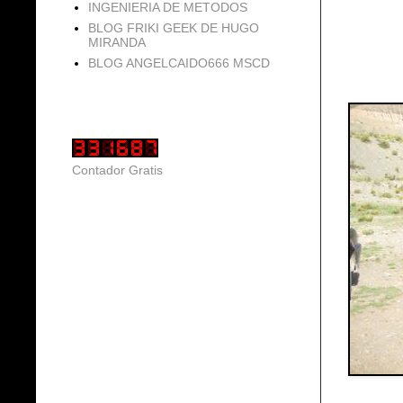
INGENIERIA DE METODOS
BLOG FRIKI GEEK DE HUGO
MIRANDA
BLOG ANGELCAIDO666 MSCD
Vistas de página en total
Contador Gratis