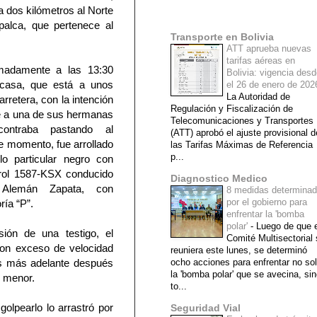
a dos kilómetros al Norte
Mi lista de blogs
palca, que pertenece al
Transporte en Bolivia
ATT aprueba nuevas
tarifas aéreas en
imadamente a las 13:30
Bolivia: vigencia des
casa, que está a unos
el 26 de enero de 20
La Autoridad de
arretera, con la intención
Regulación y Fiscalización de
e a una de sus hermanas
Telecomunicaciones y Transportes
ontraba pastando al
(ATT) aprobó el ajuste provisional d
e momento, fue arrollado
las Tarifas Máximas de Referencia
p...
lo particular negro con
rol 1587-KSX conducido
Diagnostico Medico
 Alemán Zapata, con
8 medidas determina
por el gobierno para
ría “P”.
enfrentar la 'bomba
polar'
-
Luego de que e
ión de una testigo, el
Comité Multisectorial
con exceso de velocidad
reuniera este lunes, se determinó
s más adelante después
ocho acciones para enfrentar no so
la 'bomba polar' que se avecina, si
l menor.
to...
olpearlo lo arrastró por
Seguridad Vial