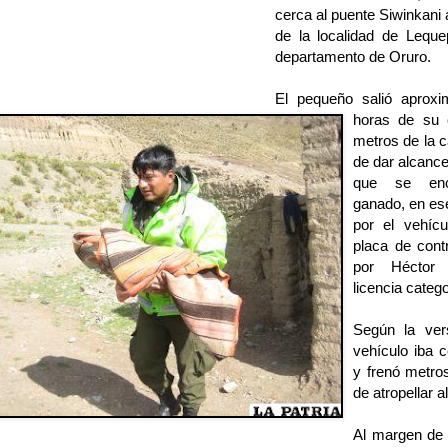
cerca al puente Siwinkani 
de la localidad de Leque
departamento de Oruro.
El pequeño salió aprox
horas de su 
metros de la c
de dar alcanc
que se enc
ganado, en es
por el vehícu
placa de cont
por Héctor
licencia catego
Según la vers
vehículo iba 
y frenó metro
de atropellar a
Al margen de g