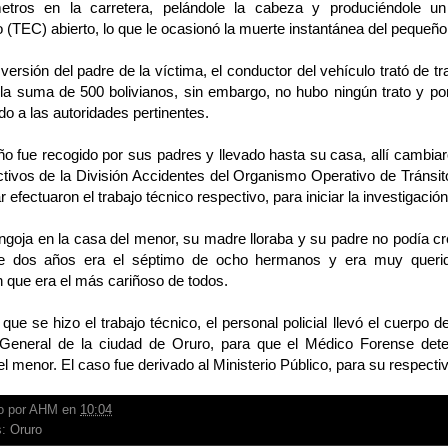
etros en la carretera, pelándole la cabeza y produciéndole u
(TEC) abierto, lo que le ocasionó la muerte instantánea del pequeño
versión del padre de la víctima, el conductor del vehículo trató de
la suma de 500 bolivianos, sin embargo, no hubo ningún trato y por 
o a las autoridades pertinentes.
o fue recogido por sus padres y llevado hasta su casa, allí cambia
ctivos de la División Accidentes del Organismo Operativo de Tránsito
ar efectuaron el trabajo técnico respectivo, para iniciar la investigación
goja en la casa del menor, su madre lloraba y su padre no podía cr
e dos años era el séptimo de ocho hermanos y era muy querido
 que era el más cariñoso de todos.
ue se hizo el trabajo técnico, el personal policial llevó el cuerpo 
 General de la ciudad de Oruro, para que el Médico Forense det
l menor. El caso fue derivado al Ministerio Público, para su respectiv
o por
AHM
en
10:04
s:
Oruro