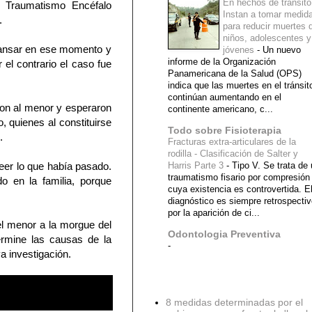
En hechos de tránsito
n Traumatismo Encéfalo
Instan a tomar medid
.
para reducir muertes 
niños, adolescentes y
 transar en ese momento y
jóvenes
-
Un nuevo
informe de la Organización
el contrario el caso fue
Panamericana de la Salud (OPS)
indica que las muertes en el tránsit
continúan aumentando en el
ron al menor y esperaron
continente americano, c...
, quienes al constituirse
Todo sobre Fisioterapia
.
Fracturas extra-articulares de la
rodilla - Clasificación de Salter y
eer lo que había pasado.
Harris Parte 3
-
Tipo V. Se trata de
traumatismo fisario por compresión
 en la familia, porque
cuya existencia es controvertida. E
diagnóstico es siempre retrospecti
por la aparición de ci...
del menor a la morgue del
Odontologia Preventiva
ermine las causas de la
-
a investigación.
Diagnostico Medico
8 medidas determinadas por el