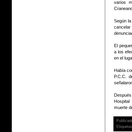
varios m
Craneano 
Según la 
cancelar 
denunciad
El pequeñ
a los efe
en el lug
Había con
P.C.C. d
señalaron
Después q
Hospital
muerte de
Publicad
Etiqueta