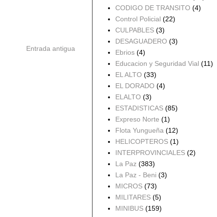
CODIGO DE TRANSITO
(4)
Control Policial
(22)
CULPABLES
(3)
DESAGUADERO
(3)
Entrada antigua
Ebrios
(4)
Educacion y Seguridad Vial
(11)
EL ALTO
(33)
EL DORADO
(4)
ELALTO
(3)
ESTADISTICAS
(85)
Expreso Norte
(1)
Flota Yungueña
(12)
HELICOPTEROS
(1)
INTERPROVINCIALES
(2)
La Paz
(383)
La Paz - Beni
(3)
MICROS
(73)
MILITARES
(5)
MINIBUS
(159)