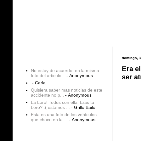
Entradas populares
domingo, 3
COMENTARIOS
Era e
No estoy de acuerdo, en la misma
foto del articulo...
- Anonymous
ser a
- Carla
Quisiera saber mas noticias de este
accidente no p...
- Anonymous
La Loro! Todos con ella. Eras tú
Loro? :( estamos ...
- Grillo Bailó
Esta es una foto de los vehículos
que choco en la ...
- Anonymous
blogs