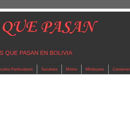
 QUE PASAN
S QUE PASAN EN BOLIVIA
culos Particulares
Surubies
Motos
Minibuses
Camione