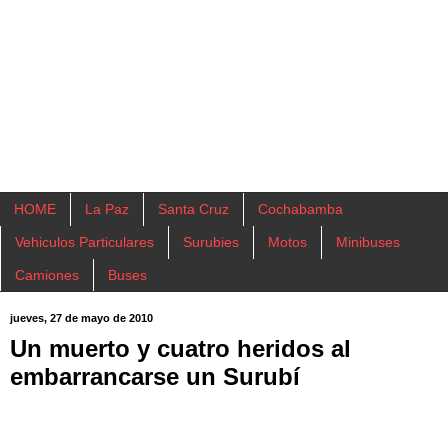
HOME
La Paz
Santa Cruz
Cochabamba
Vehiculos Particulares
Surubies
Motos
Minibuses
Camiones
Buses
jueves, 27 de mayo de 2010
Un muerto y cuatro heridos al
embarrancarse un Surubí