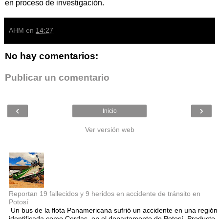
en proceso de investigación.
AHM
en
14:27
No hay comentarios:
Publicar un comentario
‹
›
Inicio
Ver versión web
Entradas populares
Reportan 19 fallecidos y 9 heridos en accidente de tránsito en
Potosí
Un bus de la flota Panamericana sufrió un accidente en una región
identificada como Cerdas, en el departamento de Potosí. Producto