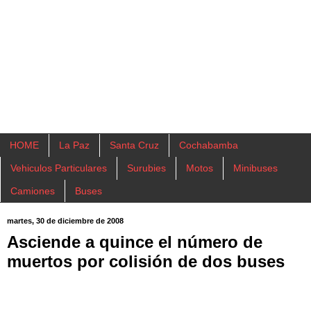
HOME
La Paz
Santa Cruz
Cochabamba
Vehiculos Particulares
Surubies
Motos
Minibuses
Camiones
Buses
martes, 30 de diciembre de 2008
Asciende a quince el número de
muertos por colisión de dos buses