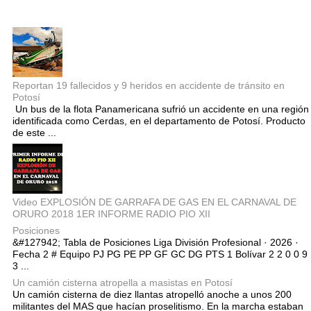
Entradas populares
Reportan 19 fallecidos y 9 heridos en accidente de tránsito en
Potosí
Un bus de la flota Panamericana sufrió un accidente en una región
identificada como Cerdas, en el departamento de Potosí. Producto
de este ...
Video EXPLOSIÓN DE GARRAFA DE GAS EN EL CARNAVAL DE
ORURO 2018 1ER INFORME RADIO PIO XII
Posiciones
&#127942; Tabla de Posiciones Liga División Profesional · 2026 ·
Fecha 2 # Equipo PJ PG PE PP GF GC DG PTS 1 Bolívar 2 2 0 0 9
3 ...
Un camión cisterna atropella a masistas en Potosí
Un camión cisterna de diez llantas atropelló anoche a unos 200
militantes del MAS que hacían proselitismo. En la marcha estaban