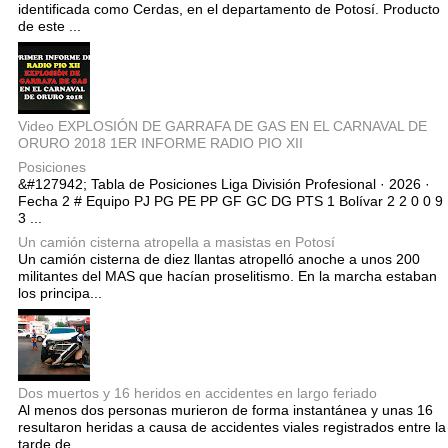
identificada como Cerdas, en el departamento de Potosí. Producto
de este ...
Video EXPLOSIÓN DE GARRAFA DE GAS EN EL CARNAVAL DE
ORURO 2018 1ER INFORME RADIO PIO XII
Posiciones
&#127942; Tabla de Posiciones Liga División Profesional · 2026 ·
Fecha 2 # Equipo PJ PG PE PP GF GC DG PTS 1 Bolívar 2 2 0 0 9
3 ...
Un camión cisterna atropella a masistas en Potosí
Un camión cisterna de diez llantas atropelló anoche a unos 200
militantes del MAS que hacían proselitismo. En la marcha estaban
los principa...
Dos muertos y 16 heridos en accidentes en largo feriado
Al menos dos personas murieron de forma instantánea y unas 16
resultaron heridas a causa de accidentes viales registrados entre la
tarde de...