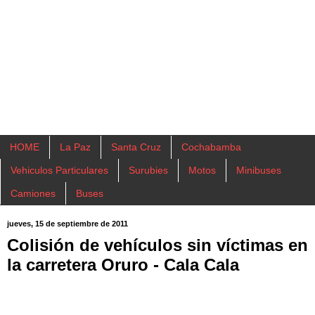
HOME
La Paz
Santa Cruz
Cochabamba
Vehiculos Particulares
Surubies
Motos
Minibuses
Camiones
Buses
jueves, 15 de septiembre de 2011
Colisión de vehículos sin víctimas en
la carretera Oruro - Cala Cala