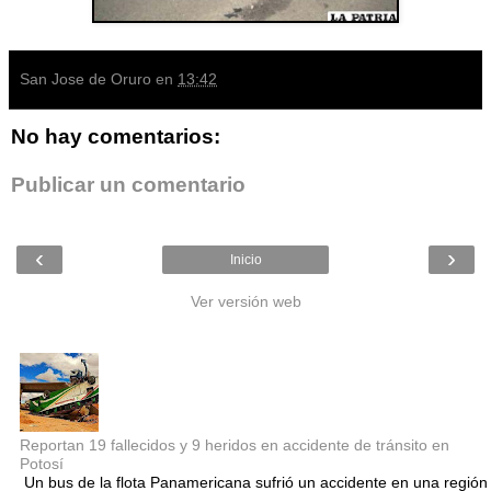
San Jose de Oruro
en
13:42
No hay comentarios:
Publicar un comentario
‹
›
Inicio
Ver versión web
Entradas populares
Reportan 19 fallecidos y 9 heridos en accidente de tránsito en
Potosí
Un bus de la flota Panamericana sufrió un accidente en una región