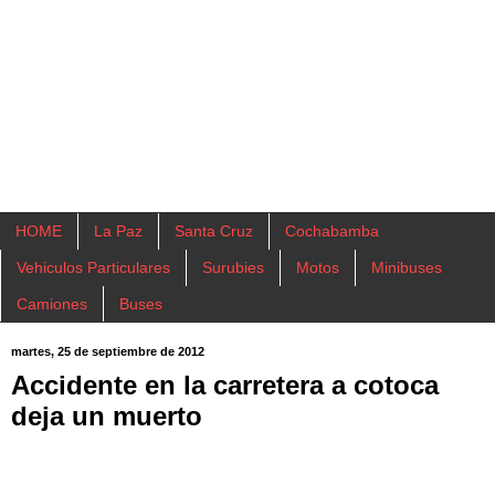
HOME
La Paz
Santa Cruz
Cochabamba
Vehiculos Particulares
Surubies
Motos
Minibuses
Camiones
Buses
martes, 25 de septiembre de 2012
Accidente en la carretera a cotoca
deja un muerto