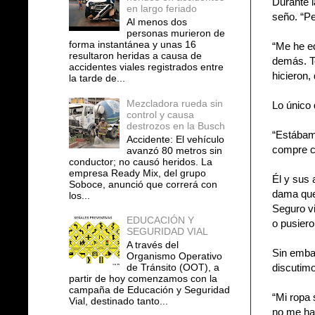
Durante l
en largo feriado
seño. “Pe
Al menos dos
personas murieron de
forma instantánea y unas 16
“Me he e
resultaron heridas a causa de
demás. Te
accidentes viales registrados entre
hicieron,
la tarde de...
Mezcladora rueda sin
Lo único 
control y causa
destrozos en la Busch
“Estábam
Accidente: El vehículo
compre co
avanzó 80 metros sin
conductor; no causó heridos. La
empresa Ready Mix, del grupo
Él y sus 
Soboce, anunció que correrá con
dama que
los...
Seguro vi
EDUCACIÓN Y
o pusiero
SEGURIDAD VIAL
A través del
Sin embar
Organismo Operativo
de Tránsito (OOT), a
discutimo
partir de hoy comenzamos con la
campaña de Educación y Seguridad
“Mi ropa 
Vial, destinado tanto...
no me ha