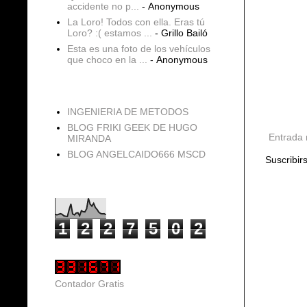
accidente no p...
- Anonymous
La Loro! Todos con ella. Eras tú
Loro? :( estamos ...
- Grillo Bailó
Esta es una foto de los vehículos
que choco en la ...
- Anonymous
blogs
INGENIERIA DE METODOS
BLOG FRIKI GEEK DE HUGO
Entrada 
MIRANDA
BLOG ANGELCAIDO666 MSCD
Suscribir
Vistas de página en total
1
2
2
7
5
0
2
Contador Gratis