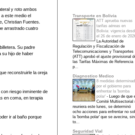
Mi lista de blogs
lateral y roto ambos
ó a este medio el
Transporte en Bolivia
ATT aprueba nuevas
e, Christian Fuentes.
tarifas aéreas en
e arrastrado cuatro
Bolivia: vigencia des
el 26 de enero de 20
La Autoridad de
Regulación y Fiscalización de
illetera. Su padre
Telecomunicaciones y Transportes
 su hijo de haber
(ATT) aprobó el ajuste provisional d
las Tarifas Máximas de Referencia
p...
ue reconstruirle la oreja
Diagnostico Medico
8 medidas determina
por el gobierno para
 con riesgo inminente de
enfrentar la 'bomba
polar'
-
Luego de que e
ías en coma, en terapia
Comité Multisectorial
reuniera este lunes, se determinó
ocho acciones para enfrentar no so
oder ir al baño porque
la 'bomba polar' que se avecina, si
to...
Seguridad Vial