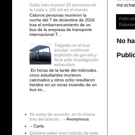
Cada mes mueren 25 personas en
me echaro
la Llajta y 105 mil en el mundo
Catorce personas murieron la
Publicad
noche del 7 de diciembre de 2016
tras el embarrancamiento de un
Etiqueta
bus de la empresa de transporte
internacional T...
No ha
Tragedia en el bus
escolar: confirman
Publi
explosión de garrafa y
Arce pide investigación
exhaustiva
En horas de la tarde del miércoles,
cinco estudiantes murieron
calcinados y otros ocho resultaron
heridos en un voraz incendio de un
bus es...
COMENTARIOS
No estoy de acuerdo, en la misma
foto del articulo...
- Anonymous
- Carla
Quisiera saber mas noticias de este