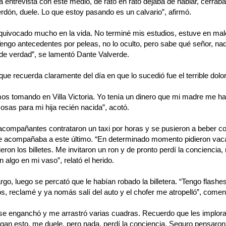
a entrevista con este medio, de rato en rato dejaba de hablar, cerraba 
rdón, duele. Lo que estoy pasando es un calvario”, afirmó.
quivocado mucho en la vida. No terminé mis estudios, estuve en malo
ngo antecedentes por peleas, no lo oculto, pero sabe qué señor, na
 de verdad”, se lamentó Dante Valverde.
que recuerda claramente del día en que lo sucedió fue el terrible dolor
os tomando en Villa Victoria. Yo tenía un dinero que mi madre me h
sas para mi hija recién nacida”, acotó.
acompañantes contrataron un taxi por horas y se pusieron a beber co
 acompañaba a este último. “En determinado momento pidieron vaca, 
eron los billetes. Me invitaron un ron y de pronto perdí la conciencia
n algo en mi vaso”, relató el herido.
go, luego se percató que le habían robado la billetera. “Tengo flash
s, reclamé y ya nomás salí del auto y el chofer me atropelló”, comen
se enganchó y me arrastró varias cuadras. Recuerdo que les implorab
gan esto, me duele, pero nada, perdí la conciencia. Seguro pensaro