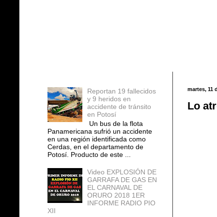
Entradas populares
martes, 11 
Reportan 19 fallecidos
y 9 heridos en
Lo at
accidente de tránsito
en Potosí
Un bus de la flota
Panamericana sufrió un accidente
en una región identificada como
Cerdas, en el departamento de
Potosí. Producto de este ...
Video EXPLOSIÓN DE
GARRAFA DE GAS EN
EL CARNAVAL DE
ORURO 2018 1ER
INFORME RADIO PIO
XII