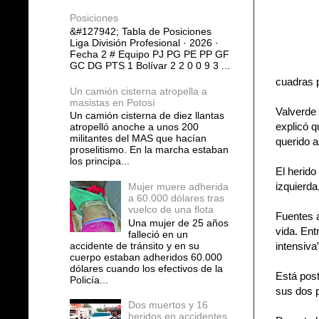
Posiciones
&#127942; Tabla de Posiciones
Liga División Profesional · 2026 ·
Fecha 2 # Equipo PJ PG PE PP GF
GC DG PTS 1 Bolívar 2 2 0 0 9 3 ...
cuadras p
Un camión cisterna atropella a
masistas en Potosí
Valverde 
Un camión cisterna de diez llantas
explicó q
atropelló anoche a unos 200
militantes del MAS que hacían
querido a
proselitismo. En la marcha estaban
los principa...
El herido
izquierda,
Mujer muere adherida
a 60.000 dólares tras
vuelco de una flota
Fuentes a
Una mujer de 25 años
vida. Ent
falleció en un
accidente de tránsito y en su
intensiva”
cuerpo estaban adheridos 60.000
dólares cuando los efectivos de la
Está post
Policía...
sus dos p
Dos muertos y 16
heridos en accidentes