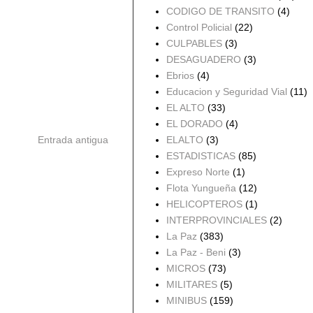
CODIGO DE TRANSITO
(4)
Control Policial
(22)
CULPABLES
(3)
DESAGUADERO
(3)
Ebrios
(4)
Educacion y Seguridad Vial
(11)
EL ALTO
(33)
EL DORADO
(4)
Entrada antigua
ELALTO
(3)
ESTADISTICAS
(85)
Expreso Norte
(1)
Flota Yungueña
(12)
HELICOPTEROS
(1)
INTERPROVINCIALES
(2)
La Paz
(383)
La Paz - Beni
(3)
MICROS
(73)
MILITARES
(5)
MINIBUS
(159)