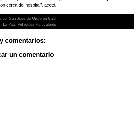
n cerca del hospital”, acotó.
o por
San Jose de Oruro
en
9:25
s:
La Paz
,
Vehiculos Particulares
y comentarios:
car un comentario