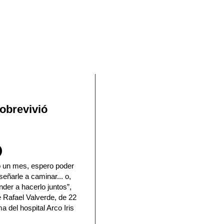
En Facebook
sobrevivió
o un mes, espero poder
eñarle a caminar... o,
der a hacerlo juntos”,
e Rafael Valverde, de 22
 del hospital Arco Iris