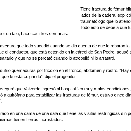
Tiene fractura de fémur bi
lados de la cadera, explic
traumatólogo que lo atiend
Todo esto se debe a que fu
or un taxi, hace casi tres semanas.
asegura que todo sucedió cuando se dio cuenta de que le robaron la b
ue el conductor, que está detenido en la cárcel de San Pedro, acusó a
saltarlo y que no se percató cuando lo atropelló ni lo arrastró.
 sufrió quemaduras por fricción en el tronco, abdomen y rostro. “Hay q
 que le está colgando”, dijo el progenitor.
seguró que Valverde ingresó al hospital “en muy malas condiciones,
ró a quirófano para estabilizar las fracturas de fémur, estuvo cinco d
.
rado en una cama de una sala que tiene las visitas restringidas sin p
iernas tienen fierros incrustados.