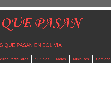
 QUE PASAN
S QUE PASAN EN BOLIVIA
culos Particulares
Surubies
Motos
Minibuses
Camione