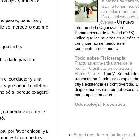
los ojos y fruncía el
En hechos de tránsito
Instan a tomar medid
para reducir muertes 
niños, adolescentes y
s pasos, pandillas y
jóvenes
-
Un nuevo
die se merece lo que me
informe de la Organización
Panamericana de la Salud (OPS)
indica que las muertes en el tránsit
continúan aumentando en el
 que sintió.
continente americano, c...
Todo sobre Fisioterapia
abía dado para que
Fracturas extra-articulares de la
rodilla - Clasificación de Salter y
Harris Parte 3
-
Tipo V. Se trata de
n el conductor y una
traumatismo fisario por compresión
cuya existencia es controvertida. E
y yo saqué la billetera.
diagnóstico es siempre retrospecti
, no sé si porque exageré
por la aparición de ci...
Odontologia Preventiva
-
es, recuerdo vagamente,
tó.
Diagnostico Medico
a, por favor chicos, ya
8 medidas determinadas por el
n que estaba muerto y