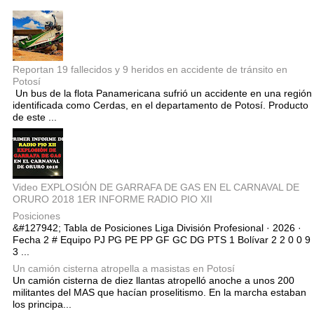
Reportan 19 fallecidos y 9 heridos en accidente de tránsito en
Potosí
Un bus de la flota Panamericana sufrió un accidente en una región
identificada como Cerdas, en el departamento de Potosí. Producto
de este ...
Video EXPLOSIÓN DE GARRAFA DE GAS EN EL CARNAVAL DE
ORURO 2018 1ER INFORME RADIO PIO XII
Posiciones
&#127942; Tabla de Posiciones Liga División Profesional · 2026 ·
Fecha 2 # Equipo PJ PG PE PP GF GC DG PTS 1 Bolívar 2 2 0 0 9
3 ...
Un camión cisterna atropella a masistas en Potosí
Un camión cisterna de diez llantas atropelló anoche a unos 200
militantes del MAS que hacían proselitismo. En la marcha estaban
los principa...