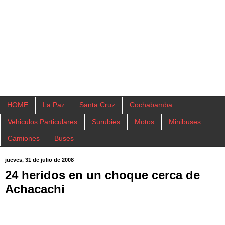
HOME
La Paz
Santa Cruz
Cochabamba
Vehiculos Particulares
Surubies
Motos
Minibuses
Camiones
Buses
jueves, 31 de julio de 2008
24 heridos en un choque cerca de
Achacachi