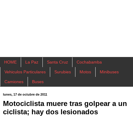
HOME
La Paz
Santa Cruz
Cochabamba
Vehiculos Particulares
Surubies
Motos
Minibuses
Camiones
Buses
lunes, 17 de octubre de 2011
Motociclista muere tras golpear a un
ciclista; hay dos lesionados