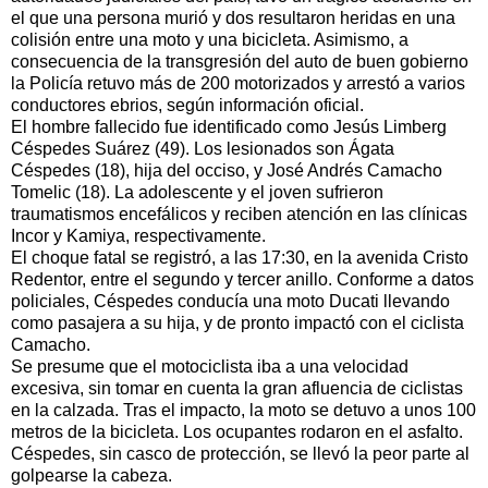
el que una persona murió y dos resultaron heridas en una
colisión entre una moto y una bicicleta. Asimismo, a
consecuencia de la transgresión del auto de buen gobierno
la Policía retuvo más de 200 motorizados y arrestó a varios
conductores ebrios, según información oficial.
El hombre fallecido fue identificado como Jesús Limberg
Céspedes Suárez (49). Los lesionados son Ágata
Céspedes (18), hija del occiso, y José Andrés Camacho
Tomelic (18). La adolescente y el joven sufrieron
traumatismos encefálicos y reciben atención en las clínicas
Incor y Kamiya, respectivamente.
El choque fatal se registró, a las 17:30, en la avenida Cristo
Redentor, entre el segundo y tercer anillo. Conforme a datos
policiales, Céspedes conducía una moto Ducati llevando
como pasajera a su hija, y de pronto impactó con el ciclista
Camacho.
Se presume que el motociclista iba a una velocidad
excesiva, sin tomar en cuenta la gran afluencia de ciclistas
en la calzada. Tras el impacto, la moto se detuvo a unos 100
metros de la bicicleta. Los ocupantes rodaron en el asfalto.
Céspedes, sin casco de protección, se llevó la peor parte al
golpearse la cabeza.