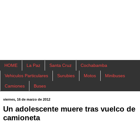
HOME
La Paz
Santa Cruz
Cochabamba
Vehiculos Particulares
Surubies
Motos
Minibuses
Camiones
Buses
viernes, 16 de marzo de 2012
Un adolescente muere tras vuelco de
camioneta