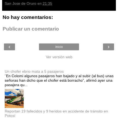
San Jose de Oruro
en
21:35
No hay comentarios:
Publicar un comentario
‹
›
Inicio
Ver versión web
Entradas populares
Un chofer ebrio mata a 5 pasajeros
´En Colomi algunos pasajeros han bajado y al subir (al bus) unas
señoras han dicho que el chofer está borracho”, afirmó ayer una
pasajera qu...
Reportan 19 fallecidos y 9 heridos en accidente de tránsito en
Potosí