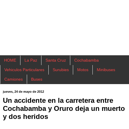
HOME
La Paz
Santa Cruz
Cochabamba
Vehiculos Particulares
Surubies
Motos
Minibuses
Camiones
Buses
jueves, 24 de mayo de 2012
Un accidente en la carretera entre
Cochabamba y Oruro deja un muerto
y dos heridos