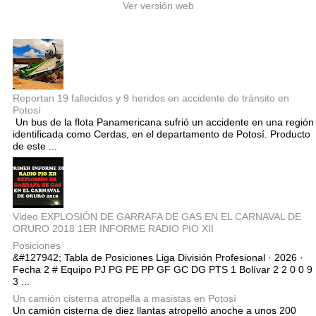
Ver versión web
Entradas populares
Reportan 19 fallecidos y 9 heridos en accidente de tránsito en
Potosí
Un bus de la flota Panamericana sufrió un accidente en una región
identificada como Cerdas, en el departamento de Potosí. Producto
de este ...
Video EXPLOSIÓN DE GARRAFA DE GAS EN EL CARNAVAL DE
ORURO 2018 1ER INFORME RADIO PIO XII
Posiciones
&#127942; Tabla de Posiciones Liga División Profesional · 2026 ·
Fecha 2 # Equipo PJ PG PE PP GF GC DG PTS 1 Bolívar 2 2 0 0 9
3 ...
Un camión cisterna atropella a masistas en Potosí
Un camión cisterna de diez llantas atropelló anoche a unos 200