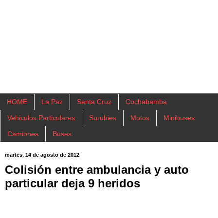
HOME
La Paz
Santa Cruz
Cochabamba
Vehiculos Particulares
Surubies
Motos
Minibuses
Camiones
Buses
martes, 14 de agosto de 2012
Colisión entre ambulancia y auto
particular deja 9 heridos