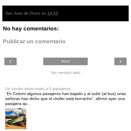
San Jose de Oruro
en
14:53
No hay comentarios:
Publicar un comentario
‹
›
Inicio
Ver versión web
Entradas populares
Un chofer ebrio mata a 5 pasajeros
´En Colomi algunos pasajeros han bajado y al subir (al bus) unas
señoras han dicho que el chofer está borracho”, afirmó ayer una
pasajera qu...