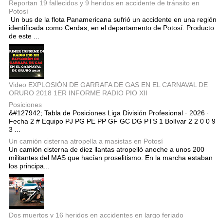
Reportan 19 fallecidos y 9 heridos en accidente de tránsito en
Potosí
Un bus de la flota Panamericana sufrió un accidente en una región
identificada como Cerdas, en el departamento de Potosí. Producto
de este ...
Video EXPLOSIÓN DE GARRAFA DE GAS EN EL CARNAVAL DE
ORURO 2018 1ER INFORME RADIO PIO XII
Posiciones
&#127942; Tabla de Posiciones Liga División Profesional · 2026 ·
Fecha 2 # Equipo PJ PG PE PP GF GC DG PTS 1 Bolívar 2 2 0 0 9
3 ...
Un camión cisterna atropella a masistas en Potosí
Un camión cisterna de diez llantas atropelló anoche a unos 200
militantes del MAS que hacían proselitismo. En la marcha estaban
los principa...
Dos muertos y 16 heridos en accidentes en largo feriado